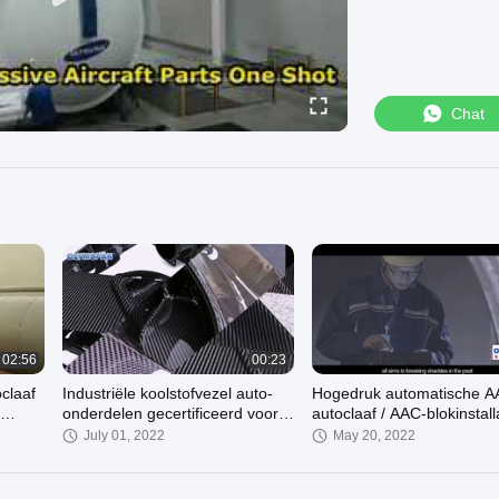
Chat
02:56
00:23
claaf
Industriële koolstofvezel auto-
Hogedruk automatische A
onderdelen gecertificeerd voor
autoclaaf / AAC-blokinstall
auto's
1,6 m voor chemicaliën / h
July 01, 2022
May 20, 2022