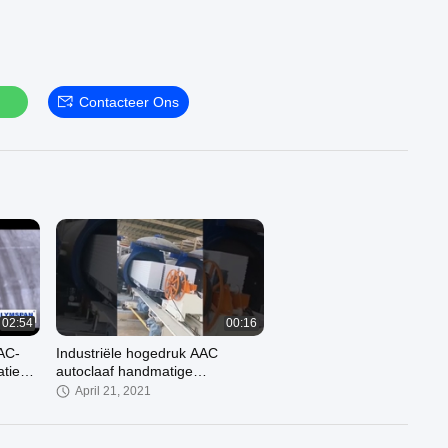
Contacteer Ons
02:54
00:16
AC-
Industriële hogedruk AAC
atie
autoclaaf handmatige
out
openingsdeur met ASME-
April 21, 2021
standaard