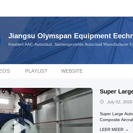
Jiangsu Olymspan Equipment Eechn
Kwaliteit AAC-Autoclaaf, Samengestelde Autoclaaf Manufacturer 
EO'S
PLAYLIST
WEBSITE
Super Larg
July 02, 2026
Super Large Auto
Composite Aircra
LEER MEER →