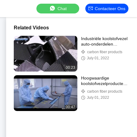
Chat
Contacteer Ons
Related Videos
Industriële koolstofvezel
auto-onderdelen
gecertificeerd voor
carbon fiber products
auto's
July 01, 2022
00:23
Hoogwaardige
koolstofvezelproducten
Auto-onderdelen
carbon fiber products
Motorfietsproducten
July 01, 2022
OEM
00:47