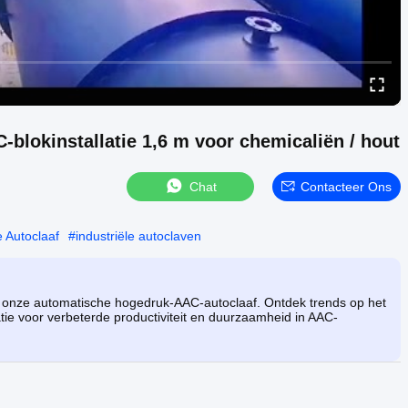
blokinstallatie 1,6 m voor chemicaliën / hout
Chat
Contacteer Ons
 Autoclaaf
#
industriële autoclaven
 onze automatische hogedruk-AAC-autoclaaf. Ontdek trends op het
ratie voor verbeterde productiviteit en duurzaamheid in AAC-