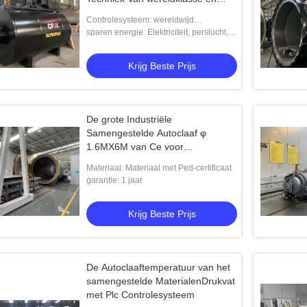
Uniek Systeemontwerp
Controlesysteem: wereldwijd
toonaangevend CPC systeem
sparen energie: Elektriciteit, perslucht,
enzovoort.
Krijg Beste Prijs
De grote Industriële
Samengestelde Autoclaaf φ
1.6MX6M van Ce voor
Koolstofvezel
Materiaal: Materiaal met Ped-certificaat
garantie: 1 jaar
Krijg Beste Prijs
De Autoclaaftemperatuur van het
samengestelde MaterialenDrukvat
met Plc Controlesysteem