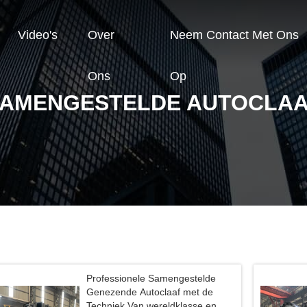
Video's
Over
Neem Contact Met Ons
Ons
Op
AMENGESTELDE AUTOCLA
Professionele Samengestelde
Genezende Autoclaaf met de
Techniek Van wereldklasse en