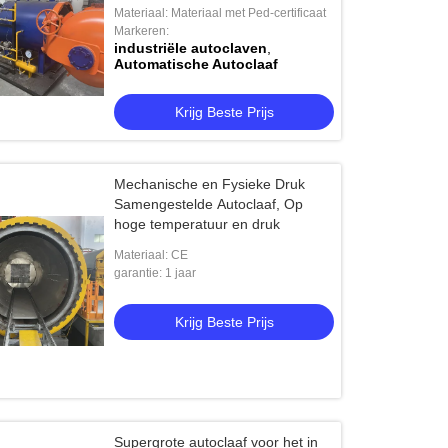
Materiaal: Materiaal met Ped-certificaat
Markeren:
industriële autoclaven
,
Automatische Autoclaaf
Krijg Beste Prijs
Mechanische en Fysieke Druk
Samengestelde Autoclaaf, Op
hoge temperatuur en druk
Materiaal: CE
garantie: 1 jaar
Krijg Beste Prijs
Supergrote autoclaaf voor het in