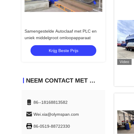
de Autoclaaf met PLC en
Samengestelde Autoclaaf met
A
lgroot omloopapparaat
Automatische PLC Controlerende
h
Systeem en Veiligheidskoppeling
o
Krijg Beste Prijs
Krijg Beste Prijs
s
Video
NEEM CONTACT MET ONS OP
86--18168813582
Wei.xia@olymspan.com
86-0519-88722330