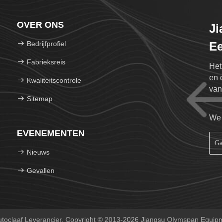
OVER ONS
J
Bedrijfprofiel
Ee
Fabrieksreis
Het
en 
Kwaliteitscontrole
van
Sitemap
We 
EVENEMENTEN
Nieuws
Gevallen
toclaaf Leverancier. Copyright © 2013-2026 Jiangsu Olymspan Equipm