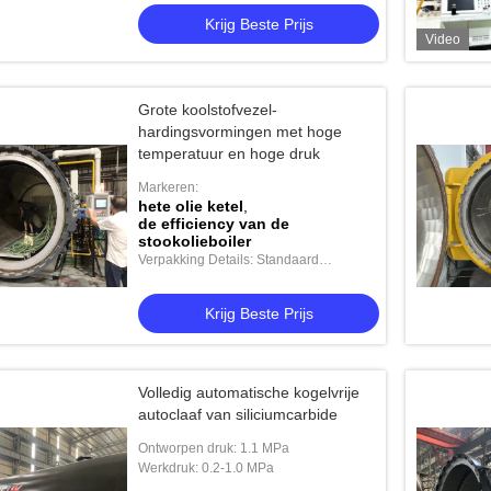
Krijg Beste Prijs
Video
Grote koolstofvezel-
hardingsvormingen met hoge
temperatuur en hoge druk
Markeren:
hete olie ketel
,
de efficiency van de
stookolieboiler
Verpakking Details: Standaard
verzending
Krijg Beste Prijs
Volledig automatische kogelvrije
autoclaaf van siliciumcarbide
Ontworpen druk: 1.1 MPa
Werkdruk: 0.2-1.0 MPa