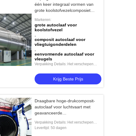
één keer integraal vormen van
grote koolstofvezelcomposiet
vliegtuigcabine-, vleugel- en
Markeren:
paneelcomponenten
grote autoclaaf voor
koolstofvezel
,
composit autoclaaf voor
vliegtuigonderdelen
,
eenvormende autoclaaf voor
vleugels
Verpakking Details: Het verschepen
norm
Krijg Beste Prijs
Draagbare hoge-drukcomposit-
autoclaaf voor luchtvaart met
geavanceerde
besturingssystemen voor UAV- en
Verpakking Details: Het verschepen
ruimtevaarttoepassingen
norm
Levertijd: 50 dagen