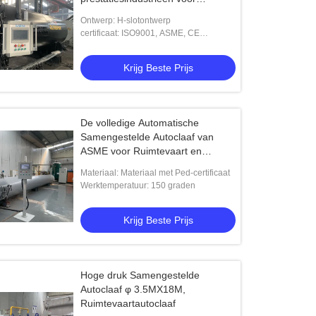
ruimtevaart/militaire materialen
Ontwerp: H-slotontwerp
certificaat: ISO9001, ASME, CE
enzovoort
Krijg Beste Prijs
De volledige Automatische
Samengestelde Autoclaaf van
ASME voor Ruimtevaart en
Automobiel
Materiaal: Materiaal met Ped-certificaat
Werktemperatuur: 150 graden
Krijg Beste Prijs
Hoge druk Samengestelde
Autoclaaf φ 3.5MX18M,
Ruimtevaartautoclaaf