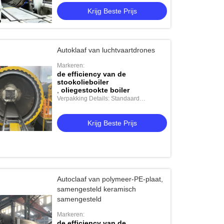
Krijg Beste Prijs
Autoklaaf van luchtvaartdrones
Markeren:
de efficiency van de
stookolieboiler
,
oliegestookte boiler
Verpakking Details: Standaard
verzending
Krijg Beste Prijs
Autoclaaf van polymeer-PE-plaat,
samengesteld keramisch
samengesteld
Markeren:
de efficiency van de