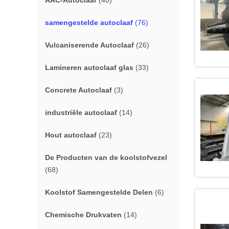
AAC-Autoclaaf
(40)
samengestelde autoclaaf
(76)
Vulcaniserende Autoclaaf
(26)
Lamineren autoclaaf glas
(33)
Concrete Autoclaaf
(3)
industriële autoclaaf
(14)
Hout autoclaaf
(23)
De Producten van de koolstofvezel
(68)
Koolstof Samengestelde Delen
(6)
Chemische Drukvaten
(14)