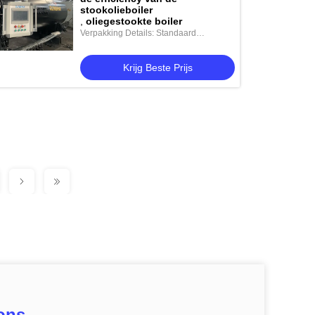
stookolieboiler
,
oliegestookte boiler
Verpakking Details: Standaard
verzending
Krijg Beste Prijs
ons