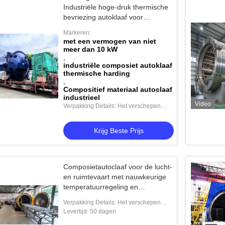
Industriële hoge-druk thermische
bevriezing autoklaaf voor
samengestelde materialen.
Markeren:
met een vermogen van niet
meer dan 10 kW
utoclaaf van koolstofvezel, product met
,
oge temperatuur en hoge druk,
industriële composiet autoklaaf
thermische harding
ndersteunt personalisatie, compleet
,
Krijg Beste Prijs
ysteem
Compositief materiaal autoclaaf
industrieel
Video
Verpakking Details: Het verschepen
norm
Krijg Beste Prijs
Composietautoclaaf voor de lucht-
en ruimtevaart met nauwkeurige
temperatuurregeling en
hogedrukvat voor consistente
Verpakking Details: Het verschepen
uitharding
norm
Levertijd: 50 dagen