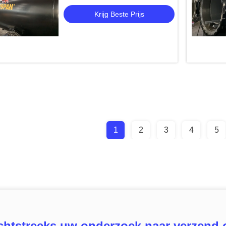
Krijg Beste Prijs
1
2
3
4
5
chtstreeks uw onderzoek naar verzend 