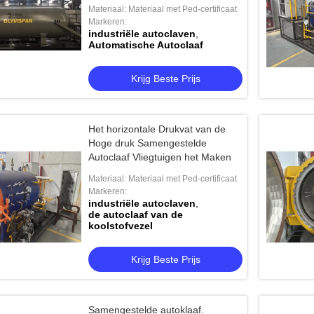
Materiaal: Materiaal met Ped-certificaat
Markeren:
industriële autoclaven
,
Automatische Autoclaaf
Krijg Beste Prijs
Het horizontale Drukvat van de
Hoge druk Samengestelde
Autoclaaf Vliegtuigen het Maken
Materiaal: Materiaal met Ped-certificaat
Markeren:
industriële autoclaven
,
de autoclaaf van de
koolstofvezel
Krijg Beste Prijs
Samengestelde autoklaaf.