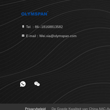
Tel.：86--18168813582
E-mail：Wei.xia@olymspan.com
Privacybeleid
De Goede Kwaliteit van China AAC-Au