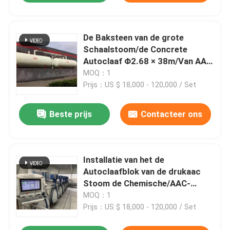
De Baksteen van de grote
Schaalstoom/de Concrete
Autoclaaf Φ2.68 × 38m/Van AAC
de autoclaaf van de
MOQ：1
Drukvatautoclaaf AAC
Prijs：US $ 18,000 - 120,000 / Set
Beste prijs
Contacteer ons
Installatie van het de
Autoclaafblok van de drukaac
Stoom de Chemische/AAC-
Productielijn 2×31m AAC-
MOQ：1
autoclaaf
Prijs：US $ 18,000 - 120,000 / Set