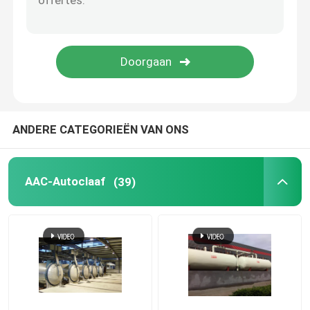
Koolstof Samengestelde Delen
Chemische Drukvaten
Chemische Warmtewisselaar
ANDERE CATEGORIEËN VAN ONS
Olie gestookte stoomketel
AAC-Autoclaaf
(39)
Chemische Kolom
Chemische Opslagtanks