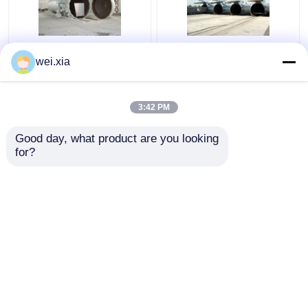
Chemische Concrete
Concrete Autoclaaf
wei.xia
Autoclaaf met PLC
met Lichte Correcte
controle en
Alarmapparaat en
hydraulische drukdeur
Veiligheidskoppeling
3:42 PM
Beste prijs
Beste prijs
Good day, what product are you looking 
for?
Contacteer ons
Contacteer ons
Bekijk meer
Thuis
Ongeveer ons
Contacteer ons
Desktop Site
Sitemap
Privacybeleid