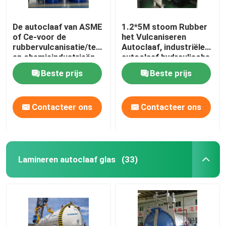
De autoclaaf van ASME
1.2*5M stoom Rubber
of Ce-voor de
het Vulcaniseren
rubbervulcanisatie/textiel/kabel
Autoclaaf, industriële
en chemieindustrieën
autoclaaf hydraulische
druk
Beste prijs
Beste prijs
Contacteer ons
Contacteer ons
Lamineren autoclaaf glas
(33)