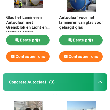
Glas het Lamineren
Autoclaaf voor het
Autoclaaf met
lamineren van glas voor
Grensblok en Licht en
gelaagd glas
Correct Alarm
Beste prijs
Beste prijs
Contacteer ons
Contacteer ons
Concrete Autoclaaf
(3)