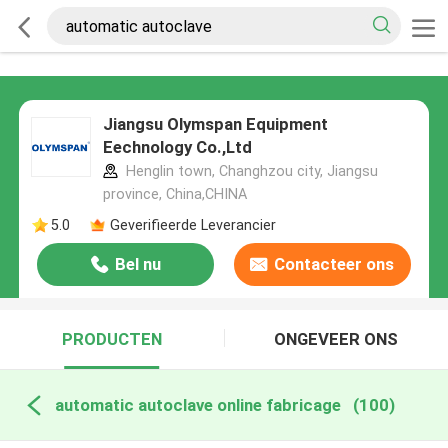
Jiangsu Olymspan Equipment
Eechnology Co.,Ltd
Henglin town, Changhzou city, Jiangsu
province, China,CHINA
5.0
Geverifieerde Leverancier
Bel nu
Contacteer ons
PRODUCTEN
ONGEVEER ONS
automatic autoclave online fabricage
(100)