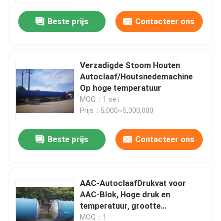
Beste prijs
Contacteer ons
Verzadigde Stoom Houten
Autoclaaf/Houtsnedemachine
Op hoge temperatuur
MOQ：1 set
Prijs：5,000~5,000,000
Beste prijs
Contacteer ons
Thuis
AAC-AutoclaafDrukvat voor
Producten
AAC-Blok, Hoge druk en
temperatuur, grootte
2.68MX38M
Video's
MOQ：1