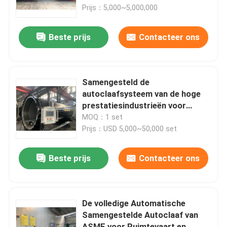
Prijs：5,000~5,000,000
Over ons
Beste prijs
Contacteer ons
Fabriekstocht
Samengesteld de
Kwaliteitscontrole
autoclaafsysteem van de hoge
prestatiesindustrieën voor
ruimtevaart/militaire materialen
MOQ：1 set
Neem contact met ons op
Prijs：USD 5,000~50,000 set
Nieuws
Beste prijs
Contacteer ons
Gevallen
De volledige Automatische
Samengestelde Autoclaaf van
AAC-Autoclaaf
ASME voor Ruimtevaart en