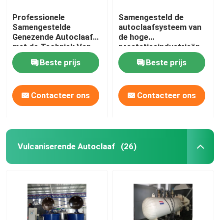
Professionele
Samengesteld de
Samengestelde
autoclaafsysteem van
Genezende Autoclaaf
de hoge
met de Techniek Van
prestatiesindustrieën
wereldklasse en Uniek
voor
Beste prijs
Beste prijs
Systeemontwerp
ruimtevaart/militaire
materialen
Contacteer ons
Contacteer ons
Vulcaniserende Autoclaaf
(26)