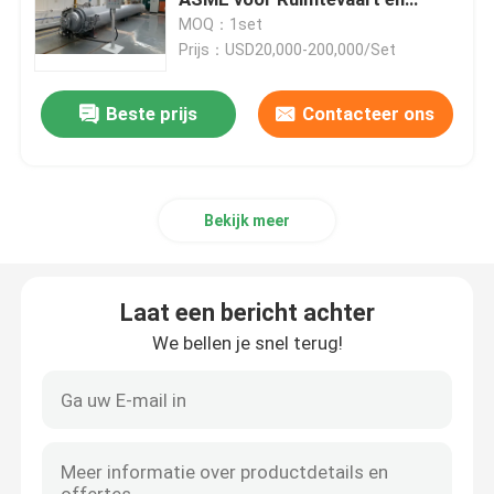
Automobiel
MOQ：1set
Prijs：USD20,000-200,000/Set
samengestelde autoclaaf
Beste prijs
Contacteer ons
Vulcaniserende Autoclaaf
Lamineren autoclaaf glas
Bekijk meer
Concrete Autoclaaf
Laat een bericht achter
industriële autoclaaf
We bellen je snel terug!
Hout autoclaaf
De Producten van de koolstofvezel