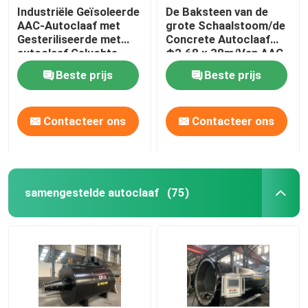
Industriële Geïsoleerde
De Baksteen van de
AAC-Autoclaaf met
grote Schaalstoom/de
Gesteriliseerde met
Concrete Autoclaaf
autoclaaf Geluchte
Φ2.68 × 38m/Van AAC
Concrete Blokasme
de autoclaaf van de
Beste prijs
Beste prijs
norm
Drukvatautoclaaf AAC
Contacteer ons
Contacteer ons
samengestelde autoclaaf
(75)