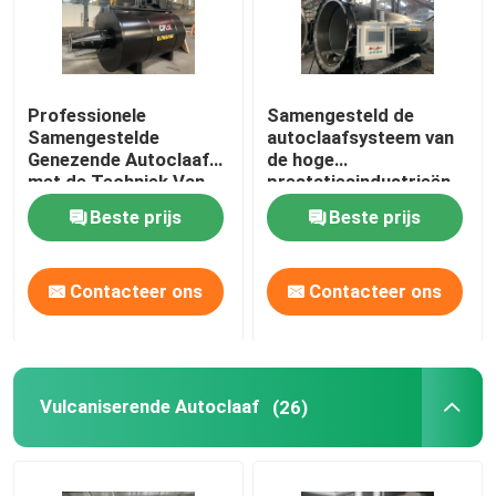
Professionele
Samengesteld de
Samengestelde
autoclaafsysteem van
Genezende Autoclaaf
de hoge
met de Techniek Van
prestatiesindustrieën
wereldklasse en Uniek
voor
Beste prijs
Beste prijs
Systeemontwerp
ruimtevaart/militaire
materialen
Contacteer ons
Contacteer ons
Thuis
Vulcaniserende Autoclaaf
(26)
Producten
Video's