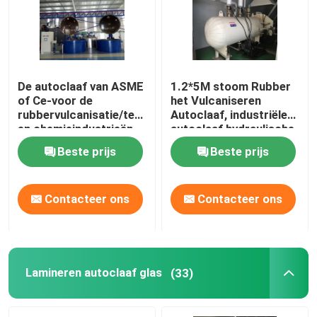
Over ons
Fabriekstocht
De autoclaaf van ASME
1.2*5M stoom Rubber
of Ce-voor de
het Vulcaniseren
rubbervulcanisatie/textiel/kabel
Autoclaaf, industriële
en chemieindustrieën
autoclaaf hydraulische
Kwaliteitscontrole
druk
Beste prijs
Beste prijs
Neem contact met ons op
Contacteer ons
Contacteer ons
Nieuws
Gevallen
Lamineren autoclaaf glas
(33)
AAC-Autoclaaf