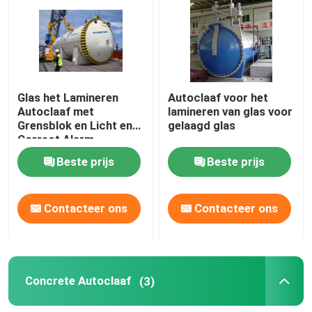
samengestelde autoclaaf
Vulcaniserende Autoclaaf
Glas het Lamineren
Autoclaaf voor het
Autoclaaf met
lamineren van glas voor
Lamineren autoclaaf glas
Grensblok en Licht en
gelaagd glas
Correct Alarm
Beste prijs
Beste prijs
Concrete Autoclaaf
Contacteer ons
Contacteer ons
industriële autoclaaf
Hout autoclaaf
Concrete Autoclaaf
(3)
De Producten van de koolstofvezel