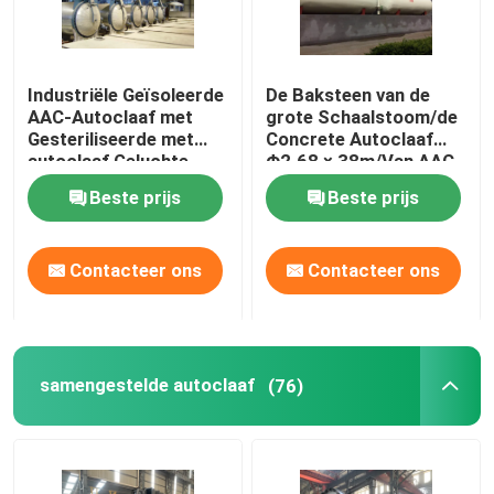
Industriële Geïsoleerde
De Baksteen van de
AAC-Autoclaaf met
grote Schaalstoom/de
Gesteriliseerde met
Concrete Autoclaaf
autoclaaf Geluchte
Φ2.68 × 38m/Van AAC
Concrete Blokasme
de autoclaaf van de
Beste prijs
Beste prijs
norm
Drukvatautoclaaf AAC
Contacteer ons
Contacteer ons
samengestelde autoclaaf
(76)