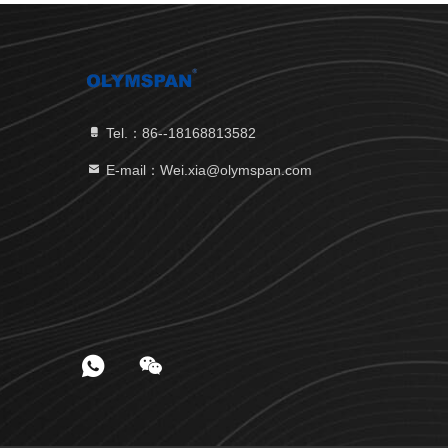
Tel.：86--18168813582
E-mail：Wei.xia@olymspan.com