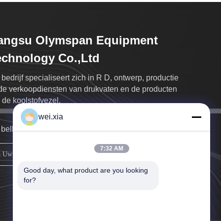
iangsu Olymspan Equipment
chnology Co.,Ltd
 bedrijf specialiseert zich in R D, ontwerp, productie
de verkoopdiensten van drukvaten en de producten
 de koolstofvezel.
wei.xia
bellen u zo snel mogelijk terug.
7:32 AM
registreren
Good day, what product are you looking 
for?