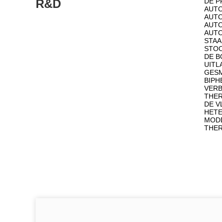
R&D
DE P
AUTO
AUTO
AUTO
AUTO
STAA
STOO
DE B
UITL
GESM
BIPH
VER
THER
DE V
HETE
MOD
THER