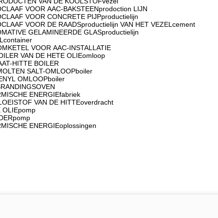
RODUCTEN VAN DE KOOLSTOFvezel
CLAAF VOOR AAC-BAKSTEENprodoction LIJN
CLAAF VOOR CONCRETE PIJPproductielijn
CLAAF VOOR DE RAADSproductielijn VAN HET VEZELcement
MATIVE GELAMINEERDE GLASproductielijn
Lcontainer
MKETEL VOOR AAC-INSTALLATIE
OILER VAN DE HETE OLIEomloop
AAT-HITTE BOILER
OLTEN SALT-OMLOOPboiler
ENYL OMLOOPboiler
BRANDINGSOVEN
MISCHE ENERGIEfabriek
LOEISTOF VAN DE HITTEoverdracht
 OLIEpomp
DERpomp
MISCHE ENERGIEoplossingen