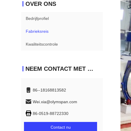
OVER ONS
Bedrijfprofiel
Fabrieksreis
Kwaliteitscontrole
NEEM CONTACT MET ONS OP
86--18168813582
Wei.xia@olymspan.com
86-0519-88722330
Contact nu