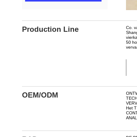
Production Line
Co. v
Shang
vierk
50 ho
verva
OEM/ODM
ONT
TECH
VERV
Het 
CONT
ANAL