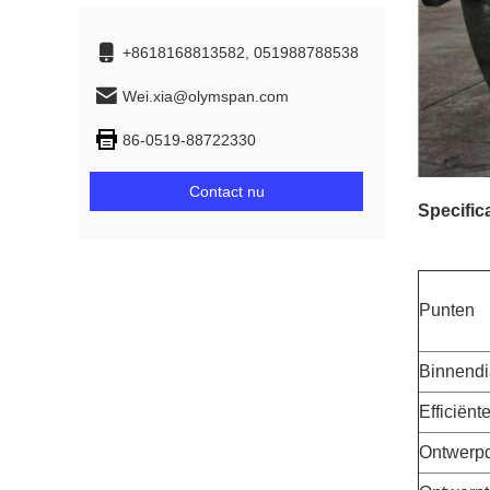
+8618168813582, 051988788538
Wei.xia@olymspan.com
86-0519-88722330
Contact nu
Specifica
Punten
Binnendi
Efficiënt
Ontwerp