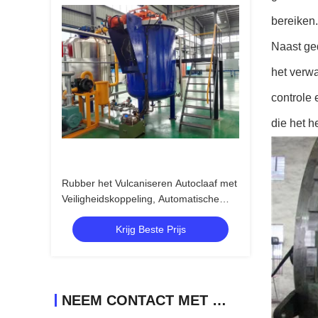
bereiken.
Naast ge
het verw
controle
die het h
Rubber het Vulcaniseren Autoclaaf met
Veiligheidskoppeling, Automatische
Controledruk Op hoge temperatuur en
Krijg Beste Prijs
Lage
NEEM CONTACT MET ONS OP