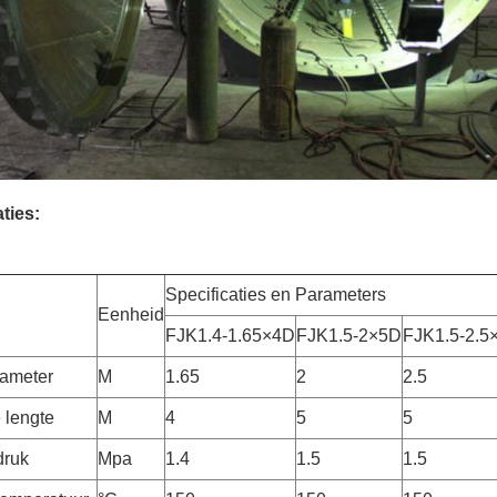
ties:
Specificaties en Parameters
Eenheid
FJK1.4-1.65×4D
FJK1.5-2×5D
FJK1.5-2.5
ameter
M
1.65
2
2.5
e lengte
M
4
5
5
druk
Mpa
1.4
1.5
1.5