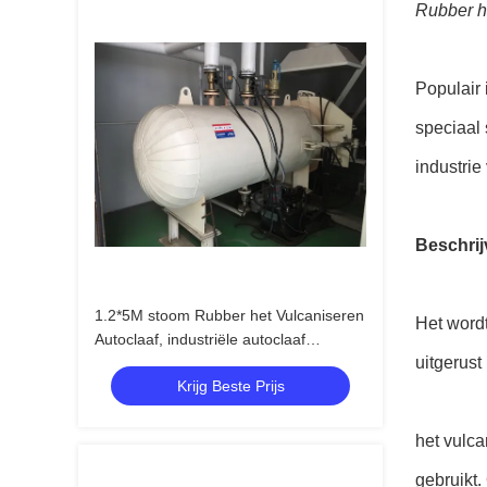
Rubber h
Populair 
speciaal 
industrie
Beschrij
1.2*5M stoom Rubber het Vulcaniseren
Het wordt
Autoclaaf, industriële autoclaaf
uitgerust
hydraulische druk
Krijg Beste Prijs
het vulca
gebruikt