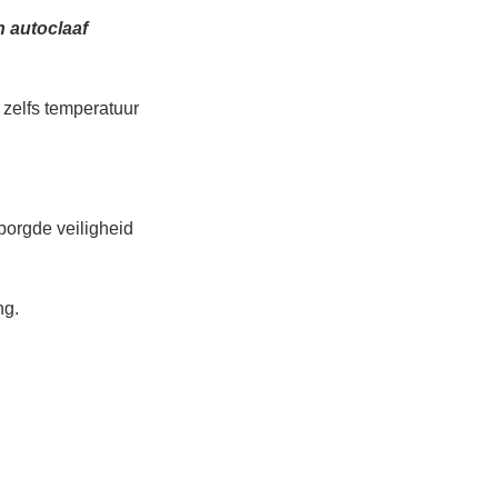
n autoclaaf
 zelfs temperatuur
borgde veiligheid
ng.