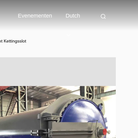
Evenementen
Dutch
t Kettingsslot