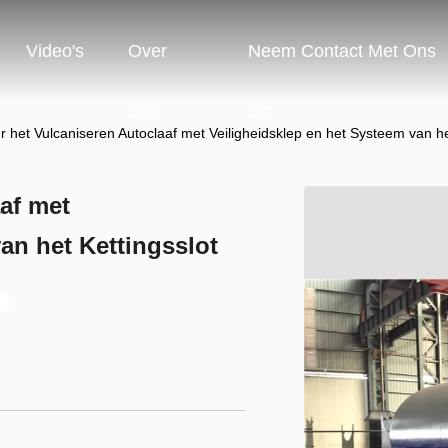
Video's
Over
Neem Contact Met Ons
Ons
Op
 het Vulcaniseren Autoclaaf met Veiligheidsklep en het Systeem van he
af met
an het Kettingsslot