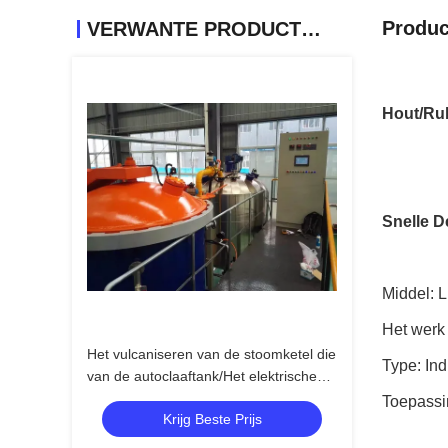
Produc
VERWANTE PRODUCTEN
Hout/Rub
Snelle De
Middel: L
Het werk
Het vulcaniseren van de stoomketel die
Type: Ind
van de autoclaaftank/Het elektrische
het verwarmen directe en indirecte
Toepassi
Krijg Beste Prijs
stoom verwarmen verwarmen