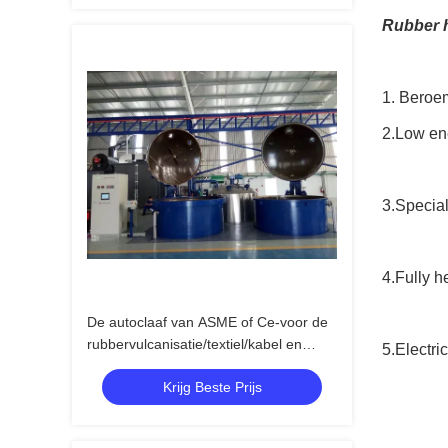
Rubber h
1. Beroem
2.Low ene
3.Special
4.Fully h
De autoclaaf van ASME of Ce-voor de
rubbervulcanisatie/textiel/kabel en
5.Electri
chemieindustrieën
Krijg Beste Prijs