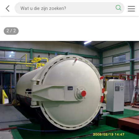
2
/
2