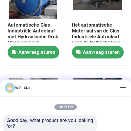
Over ons
Automatische Glas
Het automatische
Industriële Autoclaaf
Materiaal van de Glas
Fabriekstocht
met Hydraulische Druk
Industriële Autoclaaf
Openingsdeur
voor de Kalkbaksteen
van het Stoomzand
Aanvraag sturen
Aanvraag sturen
Kwaliteitscontrole
Neem contact met ons op
wei.xia
Nieuws
10:15 PM
Gevallen
Good day, what product are you looking 
for?
Industriële de
De geluchte Concrete
AAC-Autoclaaf