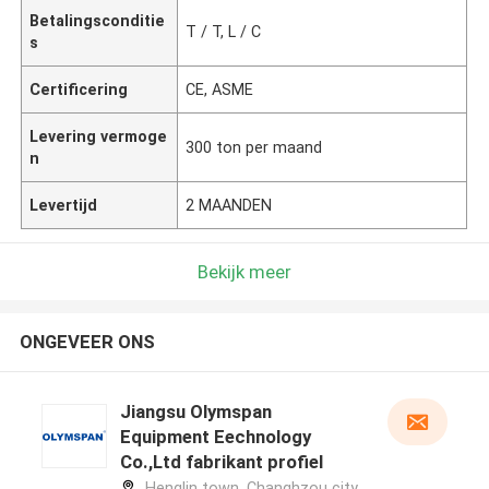
Betalingsconditie
T / T, L / C
s
Certificering
CE, ASME
Levering vermoge
300 ton per maand
n
Levertijd
2 MAANDEN
Bekijk meer
ONGEVEER ONS
Jiangsu Olymspan
Equipment Eechnology
Co.,Ltd fabrikant profiel
Henglin town, Changhzou city,