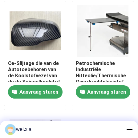
Over ons
Fabriekstocht
Kwaliteitscontrole
Ce-Slijtage die van de
Petrochemische
Autotoebehoren van
Industriële
de Koolstofvezel van
Hitteolie/Thermische
Neem contact met ons op
de de Spiegelkoolstof
Overdrachtvloeistof
de Vezel tegen
voor
Aanvraag sturen
Aanvraag sturen
Producten verzetten
Verwarmingssysteem
Nieuws
zich
Gevallen
wei.xia
AAC-Autoclaaf