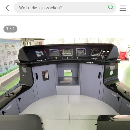
1
/
1