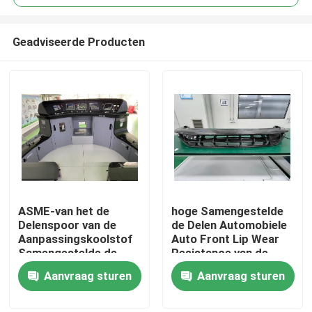
Geadviseerde Producten
ASME-van het de
hoge Samengestelde
Thuis
Delenspoor van de
de Delen Automobiele
Aanpassingskoolstof
Auto Front Lip Wear
Samengestelde de
Resistance van de
Producten
Doorgangsproducten
duurzaamheidskoolstof
Aanvraag sturen
Aanvraag sturen
Video's