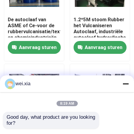
Over ons
De autoclaaf van
1.2*5M stoom Rubber
ASME of Ce-voor de
het Vulcaniseren
rubbervulcanisatie/textiel/kabel
Autoclaaf, industriële
Fabriekstocht
en chemieindustrieën
autoclaaf hydraulische
druk
Aanvraag sturen
Aanvraag sturen
Kwaliteitscontrole
Neem contact met ons op
wei.xia
Nieuws
8:19 AM
Gevallen
Good day, what product are you looking 
for?
Rubber het
De rubber het
Vulcaniseren
Vulcaniseren
AAC-Autoclaaf