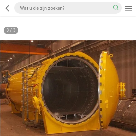
3
/
3