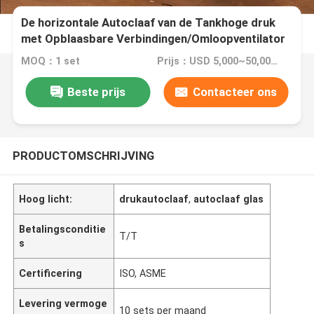
De horizontale Autoclaaf van de Tankhoge druk
met Opblaasbare Verbindingen/Omloopventilator
en Nauwkeurig Temperatuurcontrolemechanisme
MOQ：1 set
Prijs：USD 5,000~50,000 set
Beste prijs
Contacteer ons
PRODUCTOMSCHRIJVING
Hoog licht:
drukautoclaaf
,
autoclaaf glas
Betalingsconditie
T/T
s
Certificering
ISO, ASME
Levering vermoge
10 sets per maand