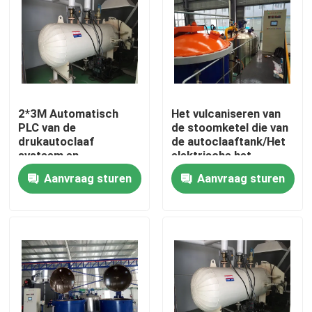
2*3M Automatisch
Het vulcaniseren van
PLC van de
de stoomketel die van
drukautoclaaf
de autoclaaftank/Het
systeem en
elektrische het
cilindrische en enige
verwarmen directe en
Aanvraag sturen
Aanvraag sturen
het glasautoclaaf van
indirecte stoom
de trommelstructuur
verwarmen verwarmen
Thuis
Producten
Video's