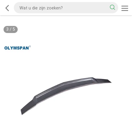
3
/
5