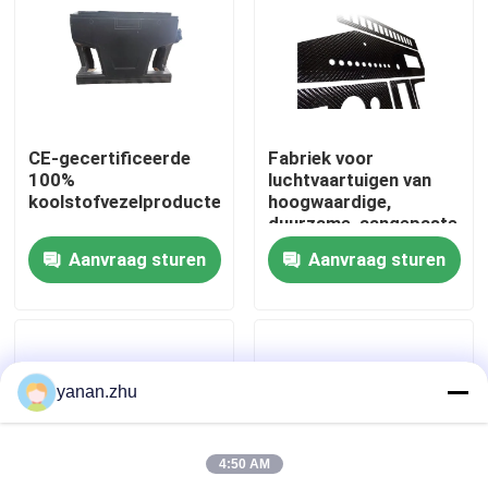
Over ons
Fabriekstocht
CE-gecertificeerde
Fabriek voor
100%
luchtvaartuigen van
Kwaliteitscontrole
koolstofvezelproducten
hoogwaardige,
duurzame, aangepaste
koolstofvezels
Aanvraag sturen
Aanvraag sturen
Neem contact met ons op
Nieuws
yanan.zhu
Gevallen
4:50 AM
AAC-Autoclaaf