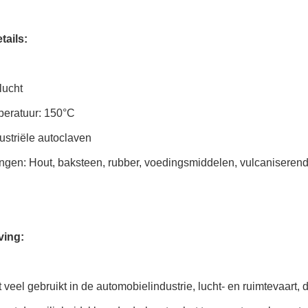
tails:
lucht
eratuur: 150°C
ustriële autoclaven
ngen: Hout, baksteen, rubber, voedingsmiddelen, vulcaniserend
ving:
 veel gebruikt in de automobielindustrie, lucht- en ruimtevaart, 