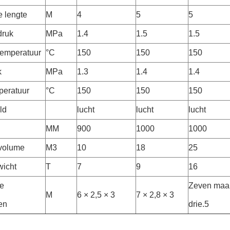
e lengte
M
4
5
5
druk
MPa
1.4
1.5
1.5
emperatuur
°C
150
150
150
k
MPa
1.3
1.4
1.4
peratuur
°C
150
150
150
ld
lucht
lucht
lucht
MM
900
1000
1000
 volume
M3
10
18
25
wicht
T
7
9
16
e
Zeven maal
M
6 × 2,5 × 3
7 × 2,8 × 3
en
drie.5