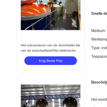
Snelle de
Medium: 
Werktemp
Het vulcaniseren van de stoomketel die
Type: ind
van de autoclaaftank/Het elektrische
het verwarmen directe en indirecte
Toepassi
Krijg Beste Prijs
stoom verwarmen verwarmen
Beschrij
Het wordt