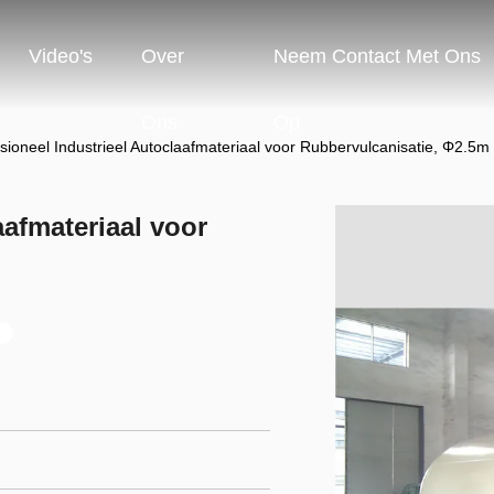
Video's
Over
Neem Contact Met Ons
Ons
Op
sioneel Industrieel Autoclaafmateriaal voor Rubbervulcanisatie, Φ2.5m
aafmateriaal voor