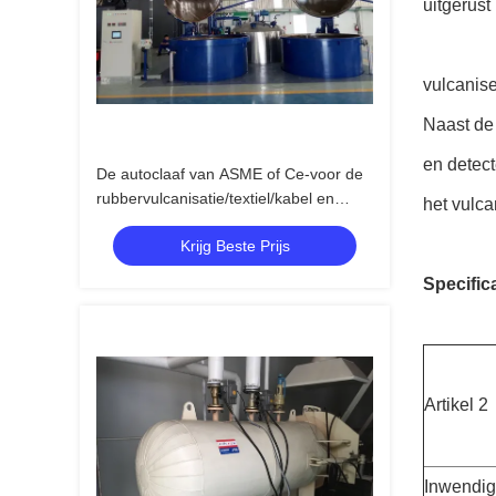
uitgerust
vulcanise
Naast de 
en detect
De autoclaaf van ASME of Ce-voor de
rubbervulcanisatie/textiel/kabel en
het vulc
chemieindustrieën
Krijg Beste Prijs
Specifica
Artikel 2
Inwendig