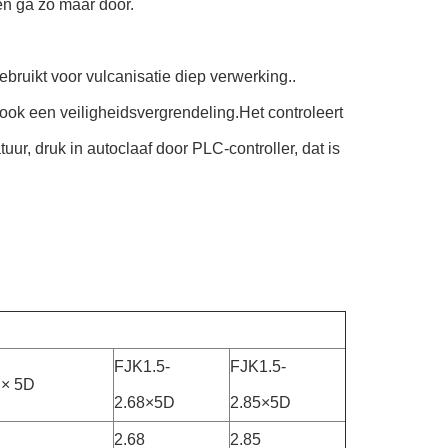
en ga zo maar door.
ebruikt voor vulcanisatie diep verwerking..
ook een veiligheidsvergrendeling.Het controleert
ur, druk in autoclaaf door PLC-controller, dat is
FJK1.5-
FJK1.5-
 × 5D
2.68×5D
2.85×5D
2.68
2.85