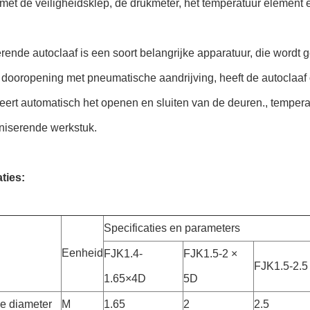
 met de veiligheidsklep, de drukmeter, het temperatuur element 
rende autoclaaf is een soort belangrijke apparatuur, die wordt g
dooropening met pneumatische aandrijving, heeft de autoclaaf 
eert automatisch het openen en sluiten van de deuren., temperatu
aniserende werkstuk.
ties:
Specificaties en parameters
Eenheid
FJK1.4-
FJK1.5-2 ×
FJK1.5-2.5
1.65×4D
5D
e diameter
M
1.65
2
2.5