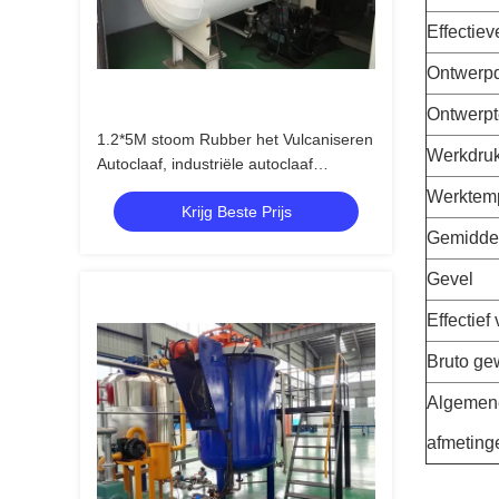
Effectiev
Ontwerp
Ontwerpt
1.2*5M stoom Rubber het Vulcaniseren
Werkdru
Autoclaaf, industriële autoclaaf
hydraulische druk
Werktem
Krijg Beste Prijs
Gemidde
Gevel
Effectief
Bruto ge
Algemen
afmeting