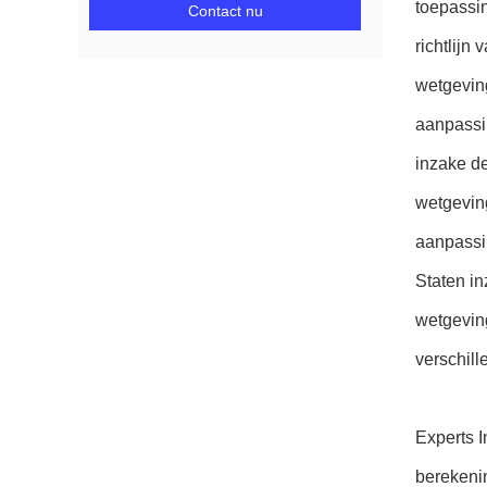
toepassi
Contact nu
richtlijn
wetgevin
aanpassi
inzake d
wetgevin
aanpassi
Staten i
wetgevin
verschil
Experts I
berekenin