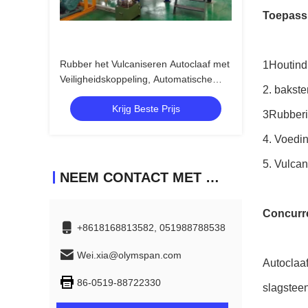
Toepass
Rubber het Vulcaniseren Autoclaaf met
1Houtind
Veiligheidskoppeling, Automatische
2. bakste
Controledruk Op hoge temperatuur en
Krijg Beste Prijs
Lage
3Rubberi
4. Voedi
5. Vulcan
NEEM CONTACT MET ONS OP
Concurre
+8618168813582, 051988788538
Wei.xia@olymspan.com
Autoclaaf
86-0519-88722330
slagstee