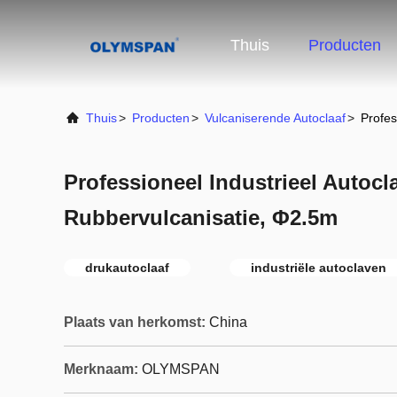
Thuis
Producten
Thuis
>
Producten
>
Vulcaniserende Autoclaaf
>
Profes
Professioneel Industrieel Autocl
Rubbervulcanisatie, Φ2.5m
drukautoclaaf
industriële autoclaven
Plaats van herkomst:
China
Merknaam:
OLYMSPAN