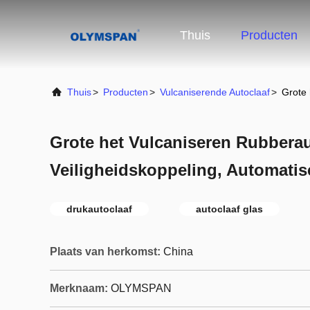
Thuis
Producten
Thuis
>
Producten
>
Vulcaniserende Autoclaaf
>
Grote 
Grote het Vulcaniseren Rubbera
Veiligheidskoppeling, Automatis
drukautoclaaf
autoclaaf glas
Plaats van herkomst:
China
Merknaam:
OLYMSPAN