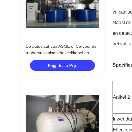
vulcanise
Naast de 
en detect
het vulc
De autoclaaf van ASME of Ce-voor de
rubbervulcanisatie/textiel/kabel en
chemieindustrieën
Specifica
Krijg Beste Prijs
Artikel 2
Inwendig
Effectiev