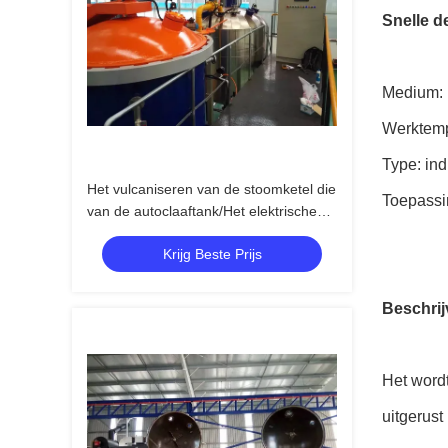
Snelle de
Medium: 
Werktemp
Type: ind
Het vulcaniseren van de stoomketel die
Toepassi
van de autoclaaftank/Het elektrische
het verwarmen directe en indirecte
Krijg Beste Prijs
stoom verwarmen verwarmen
Beschrij
Het wordt
uitgerust