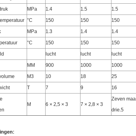
druk
MPa
1.4
1.5
1.5
emperatuur
°C
150
150
150
k
MPa
1.3
1.4
1.4
peratuur
°C
150
150
150
ld
lucht
lucht
lucht
MM
900
1000
1000
 volume
M3
10
18
25
wicht
T
7
9
16
e
Zeven maal
M
6 × 2,5 × 3
7 × 2,8 × 3
en
drie.5
ingen: