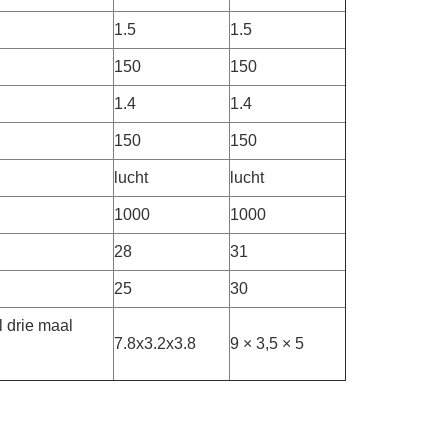
1.5
1.5
150
150
1.4
1.4
150
150
lucht
lucht
1000
1000
28
31
25
30
 drie maal
7.8x3.2x3.8
9 × 3,5 × 5