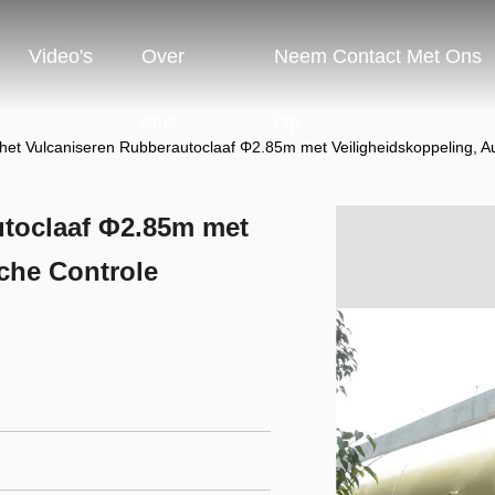
Video's
Over
Neem Contact Met Ons
Ons
Op
het Vulcaniseren Rubberautoclaaf Φ2.85m met Veiligheidskoppeling, A
utoclaaf Φ2.85m met
che Controle