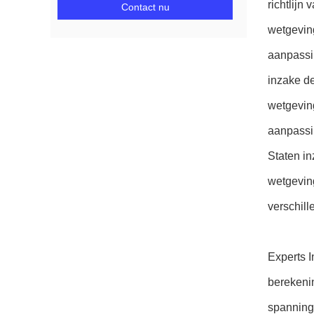
richtlijn
Contact nu
wetgevin
aanpassi
inzake d
wetgevin
aanpassi
Staten i
wetgevin
verschil
Experts I
berekenin
spanning