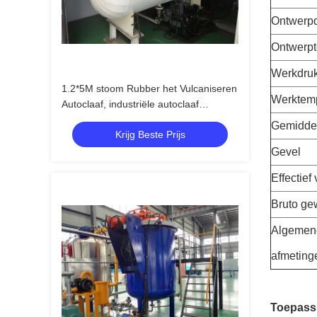
Ontwerp
Ontwerpt
Werkdru
1.2*5M stoom Rubber het Vulcaniseren
Werktem
Autoclaaf, industriële autoclaaf
hydraulische druk
Gemidde
Krijg Beste Prijs
Gevel
Effectief
Bruto ge
Algemen
afmeting
Toepass