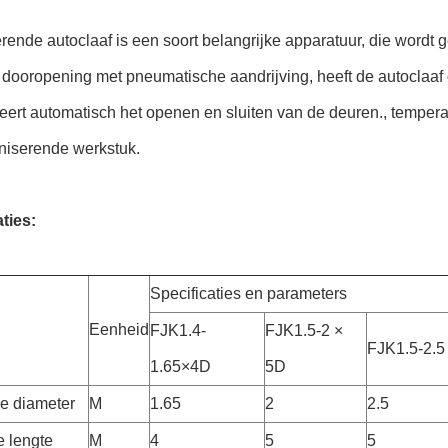
rende autoclaaf is een soort belangrijke apparatuur, die wordt g
dooropening met pneumatische aandrijving, heeft de autoclaaf 
eert automatisch het openen en sluiten van de deuren., temperatu
aniserende werkstuk.
ties:
Specificaties en parameters
Eenheid
FJK1.4-
FJK1.5-2 ×
FJK1.5-2.5
1.65×4D
5D
e diameter
M
1.65
2
2.5
e lengte
M
4
5
5