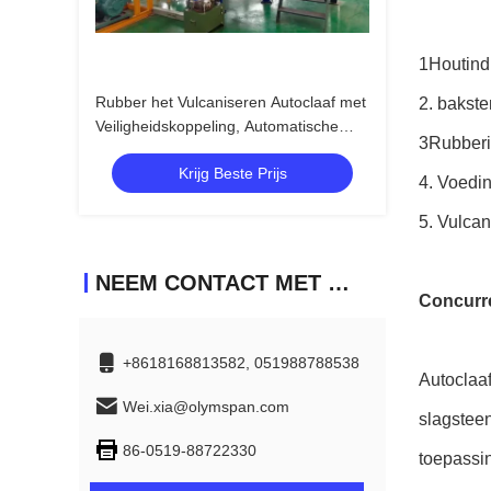
1Houtind
Rubber het Vulcaniseren Autoclaaf met
2. bakste
Veiligheidskoppeling, Automatische
3Rubberi
Controledruk Op hoge temperatuur en
Krijg Beste Prijs
Lage
4. Voedi
5. Vulcan
NEEM CONTACT MET ONS OP
Concurre
+8618168813582, 051988788538
Autoclaaf
Wei.xia@olymspan.com
slagstee
86-0519-88722330
toepassi