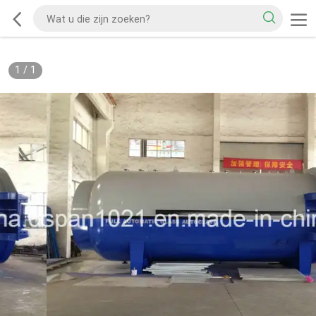
1
/
1