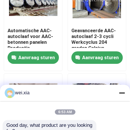
Over ons
Automatische AAC-
Geavanceerde AAC-
Fabriekstocht
autoclaaf voor AAC-
autoclaaf 2-3 cycli
betonnen panelen
Werkcyclus 204
Productie
graden Celsius
Kwaliteitscontrole
dienstverlener
Ontwerptemperatuur
Aanvraag sturen
Aanvraag sturen
Neem contact met ons op
Nieuws
wei.xia
Gevallen
6:53 AM
Good day, what product are you looking 
AAC-Autoclaaf