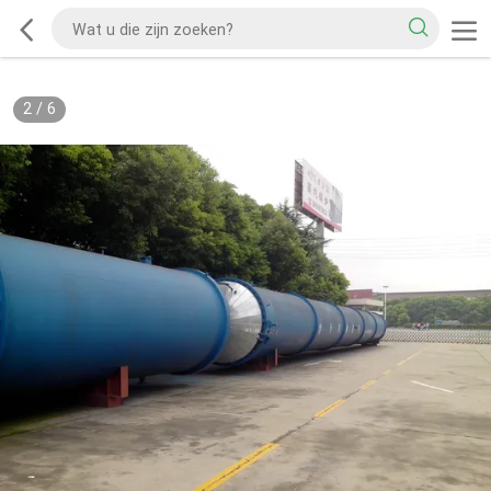
2
/
6