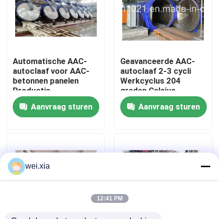
Over ons
Fabriekstocht
Automatische AAC-
Geavanceerde AAC-
autoclaaf voor AAC-
autoclaaf 2-3 cycli
betonnen panelen
Werkcyclus 204
Kwaliteitscontrole
Productie
graden Celsius
dienstverlener
Ontwerptemperatuur
Aanvraag sturen
Aanvraag sturen
Neem contact met ons op
Nieuws
wei.xia
Gevallen
12:41 PM
AAC-Autoclaaf