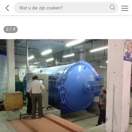
2
/
4