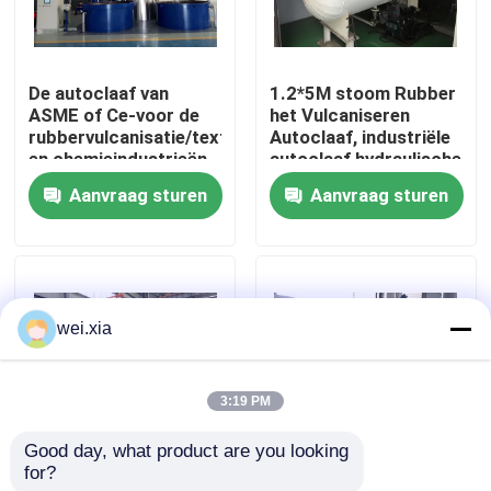
Over ons
De autoclaaf van
1.2*5M stoom Rubber
ASME of Ce-voor de
het Vulcaniseren
Fabriekstocht
rubbervulcanisatie/textiel/kabel
Autoclaaf, industriële
en chemieindustrieën
autoclaaf hydraulische
druk
Aanvraag sturen
Aanvraag sturen
Kwaliteitscontrole
Neem contact met ons op
wei.xia
Nieuws
3:19 PM
Gevallen
Good day, what product are you looking 
for?
Rubber het
De rubber het
AAC-Autoclaaf