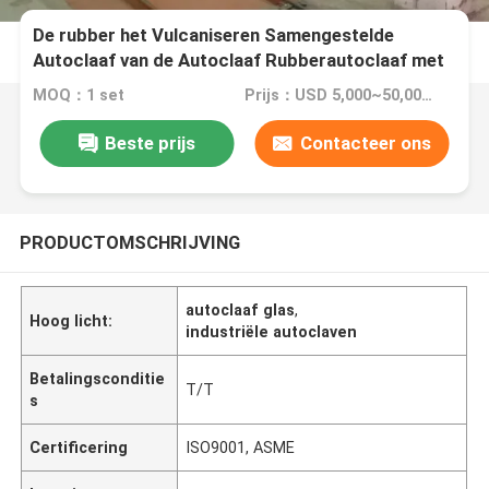
De rubber het Vulcaniseren Samengestelde
Autoclaaf van de Autoclaaf Rubberautoclaaf met
Veiligheidskoppeling en PLC van Siemens Controle
MOQ：1 set
Prijs：USD 5,000~50,000 set
Beste prijs
Contacteer ons
PRODUCTOMSCHRIJVING
autoclaaf glas
,
Hoog licht:
industriële autoclaven
Betalingsconditie
T/T
s
Certificering
ISO9001, ASME