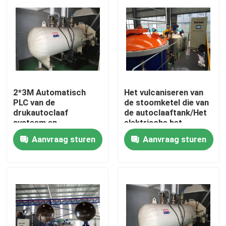
2*3M Automatisch
Het vulcaniseren van
PLC van de
de stoomketel die van
drukautoclaaf
de autoclaaftank/Het
systeem en
elektrische het
cilindrische en enige
verwarmen directe en
Aanvraag sturen
Aanvraag sturen
het glasautoclaaf van
indirecte stoom
de trommelstructuur
verwarmen verwarmen
Thuis
Producten
Video's