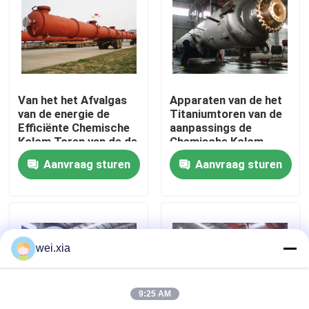
Over ons
Fabriekstocht
Van het het Afvalgas
Apparaten van de het
van de energie de
Titaniumtoren van de
Kwaliteitscontrole
Efficiënte Chemische
aanpassings de
Kolom Toren van de de
Chemische Kolom
Reinigingsabsorptie
Verticale Horizontale
Aanvraag sturen
Aanvraag sturen
Neem contact met ons op
Nieuws
wei.xia
Gevallen
9:25 AM
AAC-Autoclaaf