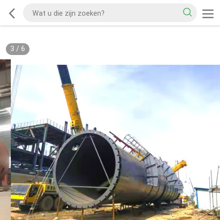
3
/
6