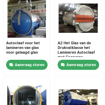
Autoclaaf voor het
A2 Het Glas van de
lamineren van glas
Drukvatklasse het
voor gelaagd glas
Lamineren Autoclaaf
met Gegevens
Controle In real time
Aanvraag sturen
Aanvraag sturen
Thuis
Producten
Video's