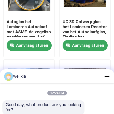
Over ons
Autoglas het
UG 3D Ontwerpglas
Lamineren Autoclaaf
het Lamineren Reactor
Fabriekstocht
met ASME-de zegeliso
van het Autoclaafglas,
certificaat van U of
Eindige het
Ce-certificaat
Elementenanalyse van
Aanvraag sturen
Aanvraag sturen
Kwaliteitscontrole
ANSYS
Neem contact met ons op
wei.xia
Nieuws
12:24 PM
Gevallen
Good day, what product are you looking 
for?
Pneumatisch Glas die
De pneumatische Glas
AAC-Autoclaaf