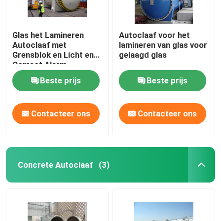
Glas het Lamineren
Autoclaaf voor het
Autoclaaf met
lamineren van glas voor
Grensblok en Licht en
gelaagd glas
Correct Alarm
Beste prijs
Beste prijs
Contacteer ons
Contacteer ons
Concrete Autoclaaf
(3)