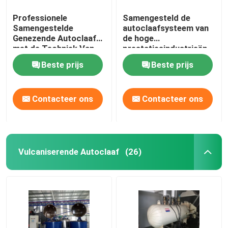
Professionele
Samengesteld de
Samengestelde
autoclaafsysteem van
Genezende Autoclaaf
de hoge
met de Techniek Van
prestatiesindustrieën
wereldklasse en Uniek
voor
Beste prijs
Beste prijs
Systeemontwerp
ruimtevaart/militaire
materialen
Contacteer ons
Contacteer ons
Vulcaniserende Autoclaaf
(26)