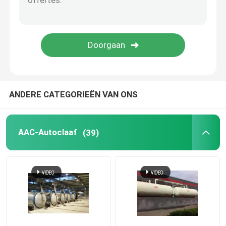
Koolstof Samengestelde Delen
Chemische Drukvaten
Chemische Warmtewisselaar
ANDERE CATEGORIEËN VAN ONS
Olie gestookte stoomketel
AAC-Autoclaaf
(39)
Chemische Kolom
Chemische Opslagtanks