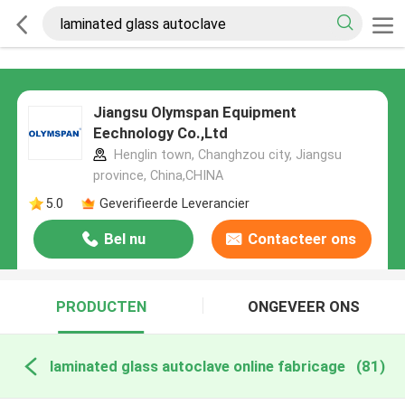
Jiangsu Olymspan Equipment
Eechnology Co.,Ltd
Henglin town, Changhzou city, Jiangsu
province, China,CHINA
5.0
Geverifieerde Leverancier
Bel nu
Contacteer ons
PRODUCTEN
ONGEVEER ONS
laminated glass autoclave online fabricage
(81)