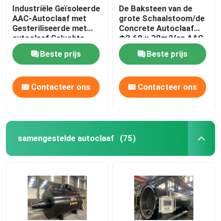
Industriële Geïsoleerde
De Baksteen van de
AAC-Autoclaaf met
grote Schaalstoom/de
Gesteriliseerde met
Concrete Autoclaaf
autoclaaf Geluchte
Φ2.68 × 38m/Van AAC
Concrete Blokasme
de autoclaaf van de
Beste prijs
Beste prijs
norm
Drukvatautoclaaf AAC
Contacteer ons
Contacteer ons
samengestelde autoclaaf
(75)