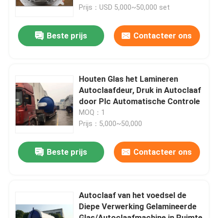
Prijs：USD 5,000~50,000 set
Over ons
Beste prijs
Contacteer ons
Fabriekstocht
Houten Glas het Lamineren
Kwaliteitscontrole
Autoclaafdeur, Druk in Autoclaaf
door Plc Automatische Controle
MOQ：1
Neem contact met ons op
Prijs：5,000~50,000
Nieuws
Beste prijs
Contacteer ons
Gevallen
Autoclaaf van het voedsel de
Diepe Verwerking Gelamineerde
AAC-Autoclaaf
Glas/Autoclaafmachine in Ruimte