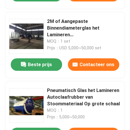
2M of Aangepaste
Binnendiameterglas het
Lamineren
Autoclaafmachine/Glasautoclaaf
MOQ：1 set
voor Bakstenen/Glas/Hout
Prijs：USD 5,000~50,000 set
Beste prijs
Contacteer ons
Pneumatisch Glas het Lamineren
Autoclaafrubber van
Stoommateriaal Op grote schaal
MOQ：1
Prijs：5,000~50,000