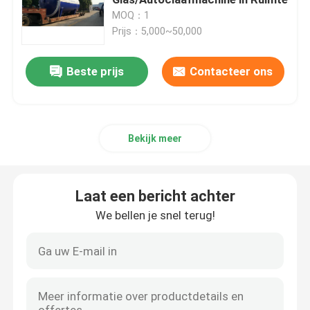
MOQ：1
Prijs：5,000~50,000
samengestelde autoclaaf
Beste prijs
Contacteer ons
Vulcaniserende Autoclaaf
Lamineren autoclaaf glas
Bekijk meer
Concrete Autoclaaf
Laat een bericht achter
industriële autoclaaf
We bellen je snel terug!
Hout autoclaaf
De Producten van de koolstofvezel