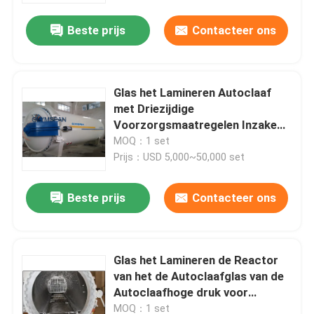
Beste prijs
Contacteer ons
Glas het Lamineren Autoclaaf
met Driezijdige
Voorzorgsmaatregelen Inzake
veiligheid
MOQ：1 set
Prijs：USD 5,000~50,000 set
Beste prijs
Contacteer ons
Thuis
Glas het Lamineren de Reactor
Producten
van het de Autoclaafglas van de
Autoclaafhoge druk voor
industrieel glas
Video's
MOQ：1 set