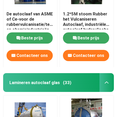
De autoclaaf van ASME
1.2*5M stoom Rubber
of Ce-voor de
het Vulcaniseren
rubbervulcanisatie/textiel/kabel
Autoclaaf, industriële
en chemieindustrieën
autoclaaf hydraulische
druk
Beste prijs
Beste prijs
Contacteer ons
Contacteer ons
Lamineren autoclaaf glas
(33)