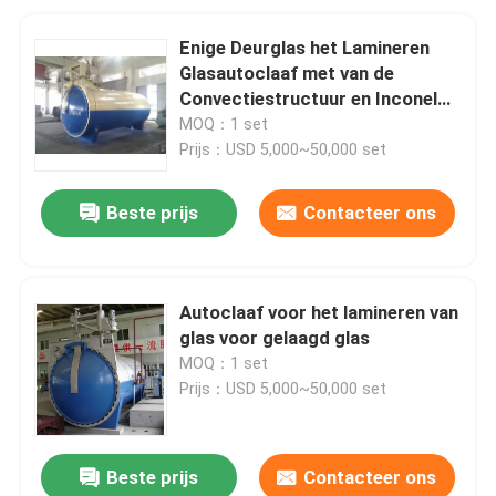
Enige Deurglas het Lamineren
Glasautoclaaf met van de
Convectiestructuur en Inconel
van U Type Gedwongen Tubulaire
MOQ：1 set
Verwarmers
Prijs：USD 5,000~50,000 set
Beste prijs
Contacteer ons
Autoclaaf voor het lamineren van
glas voor gelaagd glas
MOQ：1 set
Prijs：USD 5,000~50,000 set
Beste prijs
Contacteer ons