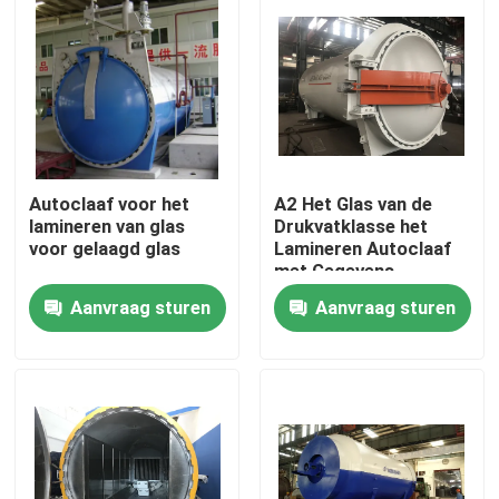
Autoclaaf voor het
A2 Het Glas van de
lamineren van glas
Drukvatklasse het
voor gelaagd glas
Lamineren Autoclaaf
met Gegevens
Controle In real time
Aanvraag sturen
Aanvraag sturen
Thuis
Producten
Video's