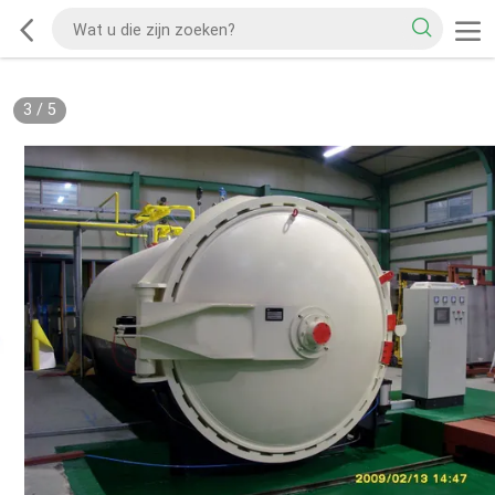
3
/
5