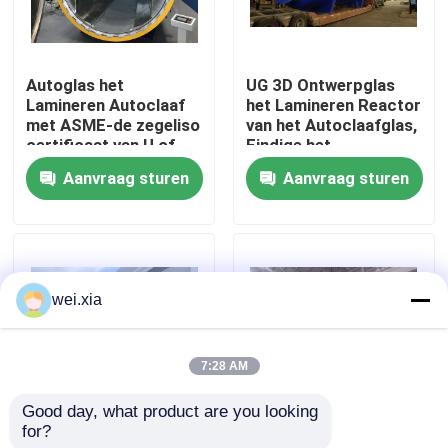
Over ons
Autoglas het
UG 3D Ontwerpglas
Lamineren Autoclaaf
het Lamineren Reactor
Fabriekstocht
met ASME-de zegeliso
van het Autoclaafglas,
certificaat van U of
Eindige het
Ce-certificaat
Elementenanalyse van
Aanvraag sturen
Aanvraag sturen
Kwaliteitscontrole
ANSYS
Neem contact met ons op
wei.xia
Nieuws
7:28 AM
Gevallen
Good day, what product are you looking 
for?
Pneumatisch Glas die
De pneumatische Glas
AAC-Autoclaaf