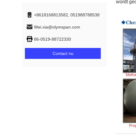
wordt ge
+8618168813582, 051988788538
Wei.xia@olymspan.com
86-0519-88722330
Contact nu