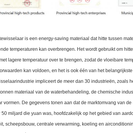
wisselaar is een energy-saving materiaal dat hitte tussen mater
ende temperaturen kan overbrengen. Het wordt gebruikt om hitt
 met lagere temperatuur over te brengen, zodat de vloeibare te
rwaarden kan voldoen, en het is ook één van het belangrijkste
selaarindustrie impliceert de meer dan 30 industrieën, zoals he
nnen materiaal van de waterbehandeling, de chemische industrie
ar vormen. De gegevens tonen aan dat de marktomvang van de 
50 miljard die yuan was, hoofdzakelijk op het gebied van aardol
teit, scheepsbouw, centrale verwarming, koeling en airconditio