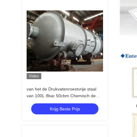
Video
van het de Drukvatenroestvrije staal
van 100L 8bar 50cbm Chemisch de
Reactieschip
Krijg Beste Prijs