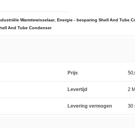
,
ndustriële Warmtewisselaar
Energie - besparing Shell And Tube 
Shell And Tube Condenser
Prijs
50
g
Levertijd
2 
Levering vermogen
30 