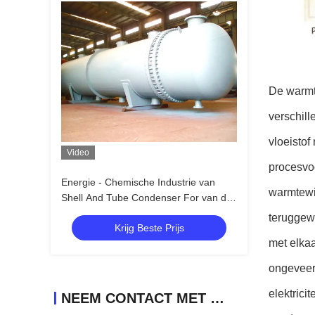
De warmte
verschill
vloeistof
Video
procesvoo
Energie - Chemische Industrie van
warmtewis
Shell And Tube Condenser For van de
besparings Industriële
teruggewo
Krijg Beste Prijs
Warmtewisselaar
met elka
ongeveer 
elektrici
NEEM CONTACT MET ONS OP