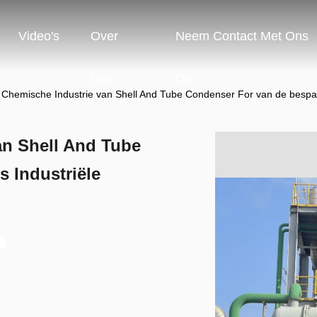
Video's
Over
Neem Contact Met Ons
Ons
Op
- Chemische Industrie van Shell And Tube Condenser For van de bespar
an Shell And Tube
 Industriële