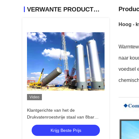
Produc
VERWANTE PRODUCTEN
Hoog - k
Warmtewis
naar koud
voedsel e
chemisch
Video
Klantgerichte van het de
Drukvatenroestvrije staal van 8bar
Chemische de opslagtank
Krijg Beste Prijs