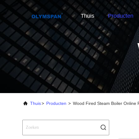
Thuis
Producten
Thuis
>
Producten
>
Wood Fired Steam Boiler Online 