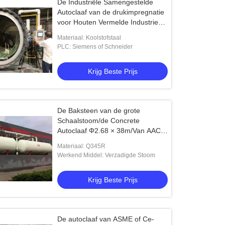
De Industriële Samengestelde
Autoclaaf van de drukimpregnatie
voor Houten Vermelde Industrie
ISO ASME
Materiaal: Koolstofstaal
PLC: Siemens of Schneider
Krijg Beste Prijs
De Baksteen van de grote
Schaalstoom/de Concrete
Autoclaaf Φ2.68 × 38m/Van AAC
de autoclaaf van de
Materiaal: Q345R
Drukvatautoclaaf AAC
Werkend Middel: Verzadigde Stoom
Krijg Beste Prijs
De autoclaaf van ASME of Ce-