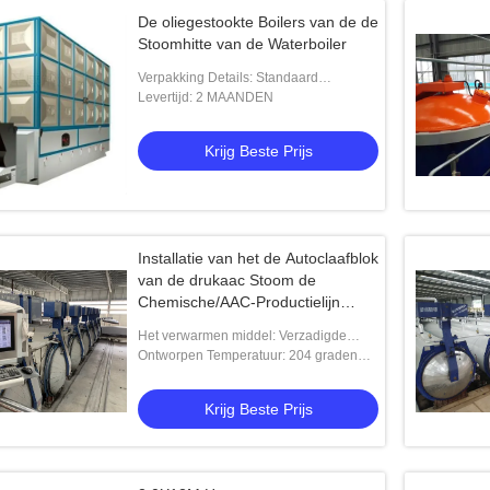
De oliegestookte Boilers van de de
Stoomhitte van de Waterboiler
Verpakking Details: Standaard
verzending
Levertijd: 2 MAANDEN
Krijg Beste Prijs
Installatie van het de Autoclaafblok
van de drukaac Stoom de
Chemische/AAC-Productielijn
2×31m AAC-autoclaaf
Het verwarmen middel: Verzadigde
Stoom
Ontworpen Temperatuur: 204 graden
Celsius
Krijg Beste Prijs