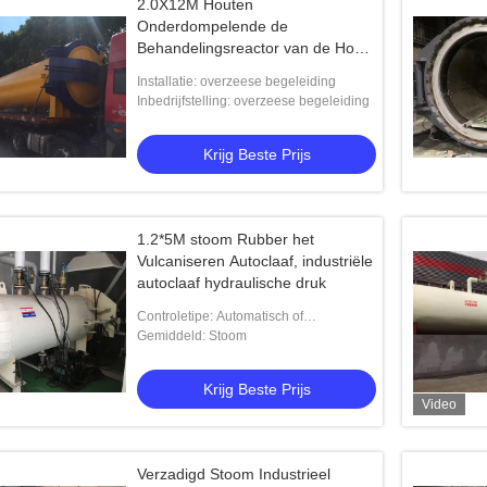
2.0X12M Houten
Onderdompelende de
Behandelingsreactor van de Hoge
drukautoclaaf met PLC van
Installatie: overzeese begeleiding
Siemens Configuratiescherm voor
Inbedrijfstelling: overzeese begeleiding
Houten Impregnatie
Krijg Beste Prijs
1.2*5M stoom Rubber het
Vulcaniseren Autoclaaf, industriële
autoclaaf hydraulische druk
Controletipe: Automatisch of
halfautomatisch
Gemiddeld: Stoom
Krijg Beste Prijs
Video
Verzadigd Stoom Industrieel