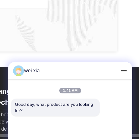
wei.xia
iangsu Olymspan Equipment
1:41 AM
chnology Co.,Ltd
Good day, what product are you looking 
for?
 bedrijf specialiseert zich in R D, ontwerp, productie
de verkoopdiensten van drukvaten en de producten
 de koolstofvezel.