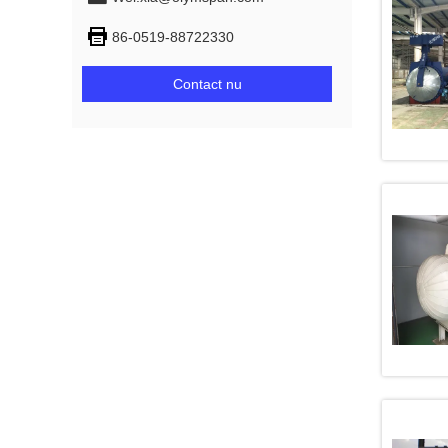
86-0519-88722330
Contact nu