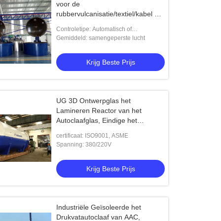
voor de
rubbervulcanisatie/textiel/kabel en
chemieindustrieën
Controletipe: Automatisch of
halfautomatisch
Gemiddeld: samengeperste lucht
Krijg Beste Prijs
UG 3D Ontwerpglas het
Lamineren Reactor van het
Autoclaafglas, Eindige het
Elementenanalyse van ANSYS
certificaat: ISO9001, ASME
Spanning: 380/220V
Krijg Beste Prijs
Industriële Geïsoleerde het
Drukvatautoclaaf van AAC,