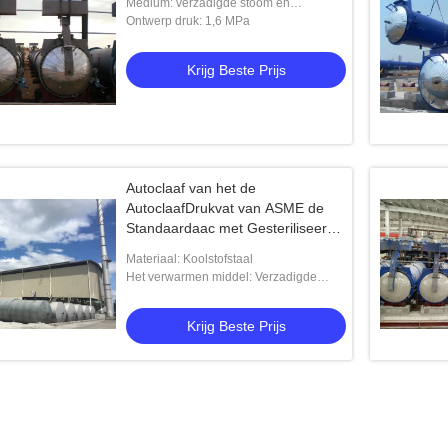
Medium: verzadigde stoom en
gecondenseerd water
Ontwerp druk: 1,6 MPa
Krijg Beste Prijs
Autoclaaf van het de
AutoclaafDrukvat van ASME de
Standaardaac met Gesteriliseerd
met autoclaaf Gelucht Concreet
Materiaal: Koolstofstaal
Blok
Het verwarmen middel: Verzadigde
Stoom
Krijg Beste Prijs