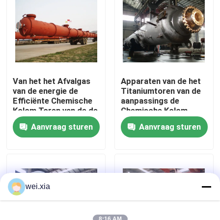
Over ons
Fabriekstocht
Van het het Afvalgas
Apparaten van de het
Kwaliteitscontrole
van de energie de
Titaniumtoren van de
Efficiënte Chemische
aanpassings de
Kolom Toren van de de
Chemische Kolom
Reinigingsabsorptie
Verticale Horizontale
Neem contact met ons op
Aanvraag sturen
Aanvraag sturen
Nieuws
Gevallen
wei.xia
AAC-Autoclaaf
8:16 AM