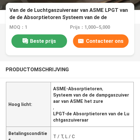
Van de de Luchtgaszuiveraar van ASME LPGT van
de de Absorptietoren Systeem van de de
Dampgaszuiveraar het Zure
MOQ：1
Prijs：1,000~5,000
Beste prijs
Contacteer ons
PRODUCTOMSCHRIJVING
ASME-Absorptietoren
,
Systeem van de de dampgaszuiver
aar van ASME het zure
Hoog licht:
,
LPGT-de Absorptietoren van de Lu
chtgaszuiveraar
Betalingsconditie
T / T, L / C
s