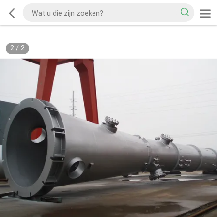
1
/
2