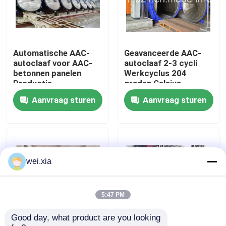
Over ons
Automatische AAC-
Geavanceerde AAC-
Fabriekstocht
autoclaaf voor AAC-
autoclaaf 2-3 cycli
betonnen panelen
Werkcyclus 204
Productie
graden Celsius
Kwaliteitscontrole
dienstverlener
Ontwerptemperatuur
Aanvraag sturen
Aanvraag sturen
Neem contact met ons op
Nieuws
wei.xia
Gevallen
5:47 PM
Good day, what product are you looking 
AAC-Autoclaaf