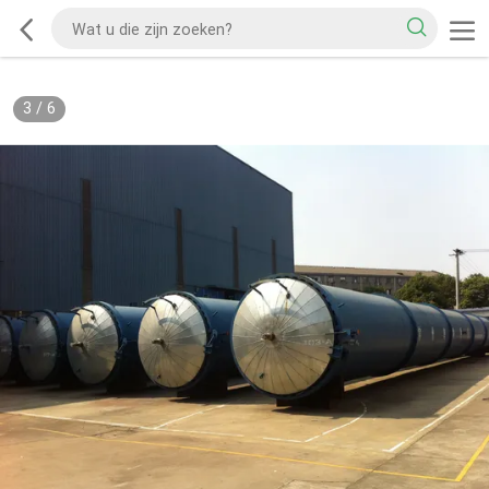
3
/
6