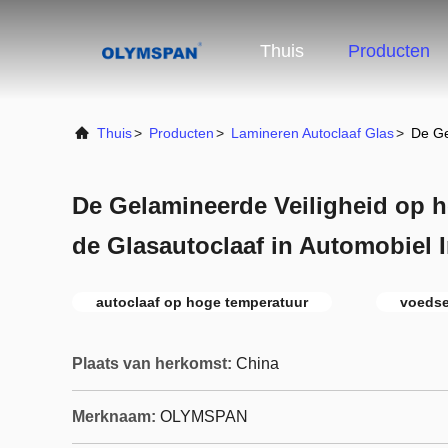
Thuis
Producten
Thuis
>
Producten
>
Lamineren Autoclaaf Glas
>
De Ge
De Gelamineerde Veiligheid op 
de Glasautoclaaf in Automobiel I
autoclaaf op hoge temperatuur
voedse
Plaats van herkomst:
China
Merknaam:
OLYMSPAN