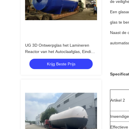
de veiligh
Een glasau
glas te b
Naast de d
automatisc
UG 3D Ontwerpglas het Lamineren
Reactor van het Autoclaafglas, Eindige
het Elementenanalyse van ANSYS
Krijg Beste Prijs
Specifica
Artikel 2
Inwendige
Effectieve