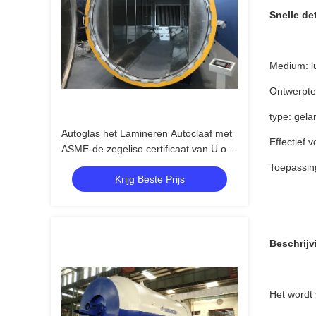
Snelle det
Medium: l
Ontwerpte
type: gela
Autoglas het Lamineren Autoclaaf met
Effectief
ASME-de zegeliso certificaat van U of
Ce-certificaat
Toepassing
Krijg Beste Prijs
Beschrijv
Het wordt 