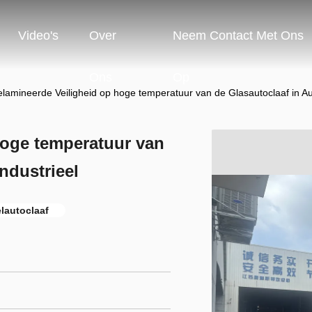
Video's
Over
Neem Contact Met Ons
Ons
Op
lamineerde Veiligheid op hoge temperatuur van de Glasautoclaaf in Au
hoge temperatuur van
ndustrieel
lautoclaaf