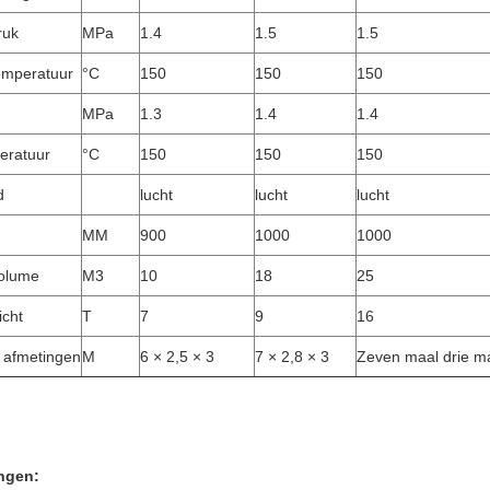
ruk
MPa
1.4
1.5
1.5
emperatuur
°C
150
150
150
MPa
1.3
1.4
1.4
eratuur
°C
150
150
150
d
lucht
lucht
lucht
MM
900
1000
1000
volume
M3
10
18
25
icht
T
7
9
16
 afmetingen
M
6 × 2,5 × 3
7 × 2,8 × 3
Zeven maal drie ma
ngen: