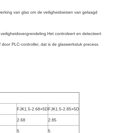
rwerking van glas om de veiligheidseisen van gelaagd
eiligheidsvergrendeling.Het controleert en detecteert
 door PLC-controller, dat is de glaswerkstuk precess.
FJK1.5-2.68×5D
FJK1.5-2.85×5D
2.68
2.85
5
5