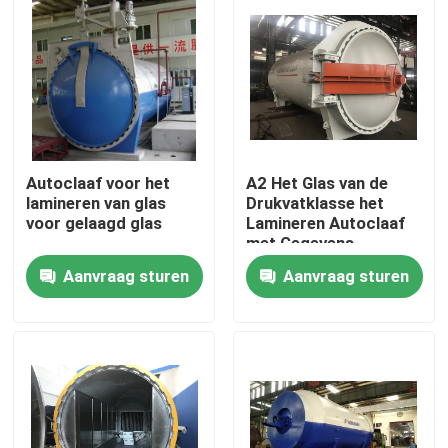
Autoclaaf voor het
A2 Het Glas van de
lamineren van glas
Drukvatklasse het
voor gelaagd glas
Lamineren Autoclaaf
met Gegevens
Controle In real time
Aanvraag sturen
Aanvraag sturen
Thuis
Producten
Video's