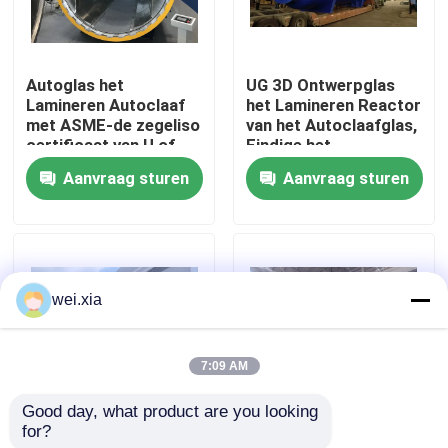
Over ons
Autoglas het
UG 3D Ontwerpglas
Lamineren Autoclaaf
het Lamineren Reactor
Fabriekstocht
met ASME-de zegeliso
van het Autoclaafglas,
certificaat van U of
Eindige het
Ce-certificaat
Elementenanalyse van
Aanvraag sturen
Aanvraag sturen
Kwaliteitscontrole
ANSYS
Neem contact met ons op
wei.xia
Nieuws
7:09 AM
Gevallen
Good day, what product are you looking 
for?
Pneumatisch Glas die
De pneumatische Glas
AAC-Autoclaaf