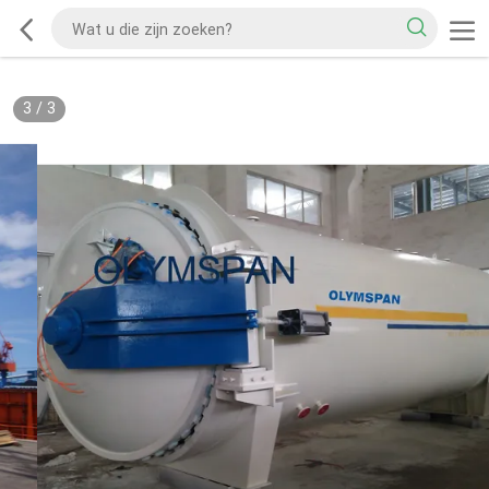
3
/
3