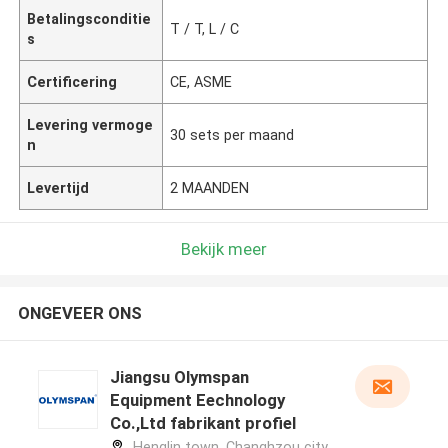
Betalingsconditie
T / T, L / C
s
Certificering
CE, ASME
Levering vermoge
30 sets per maand
n
Levertijd
2 MAANDEN
Bekijk meer
ONGEVEER ONS
Jiangsu Olymspan
Equipment Eechnology
Co.,Ltd fabrikant profiel
Henglin town, Changhzou city,