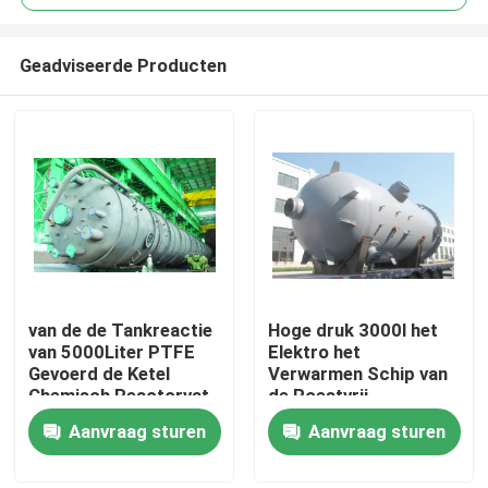
Geadviseerde Producten
van de de Tankreactie
Hoge druk 3000l het
Thuis
van 5000Liter PTFE
Elektro het
Gevoerd de Ketel
Verwarmen Schip van
Chemisch Reactorvat
de Roestvrij
Producten
staalreactie
Aanvraag sturen
Aanvraag sturen
Video's