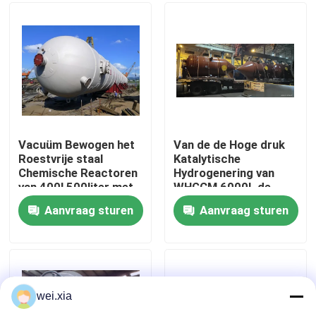
Over ons
Fabriekstocht
Kwaliteitscontrole
Vacuüm Bewogen het
Van de de Hoge druk
Roestvrije staal
Katalytische
Chemische Reactoren
Hydrogenering van
Neem contact met ons op
van 400l 500liter met
WHGCM 6000L de
Verwarmer
Reactor Grote
Aanvraag sturen
Aanvraag sturen
Capaciteit
Nieuws
Gevallen
wei.xia
AAC-Autoclaaf