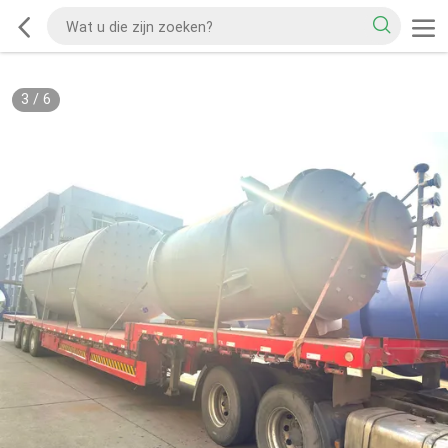
3
/
6