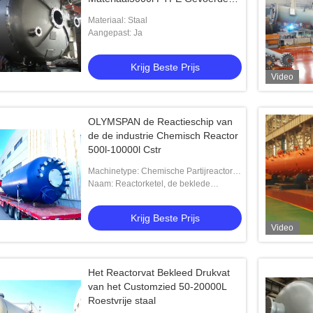
Tank
Materiaal: Staal
Aangepast: Ja
Krijg Beste Prijs
Video
OLYMSPAN de Reactieschip van
de de industrie Chemisch Reactor
500l-10000l Cstr
Machinetype: Chemische Partijreactor,
de ketel van de tankreactie electrolyzer,
Naam: Reactorketel, de beklede
Mixer, de reactor van het Laborat
chemische bewogen reactor van 5000L,
de Reactor van de Roestvrij staalhoge
Krijg Beste Prijs
Video
Het Reactorvat Bekleed Drukvat
van het Customzied 50-20000L
Roestvrije staal