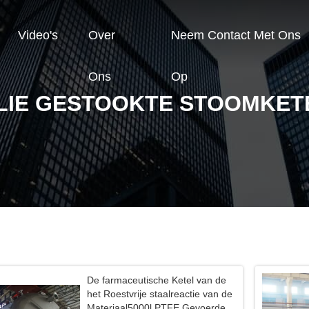
Video's
Over
Neem Contact Met Ons
Ons
Op
LIE GESTOOKTE STOOMKET
De farmaceutische Ketel van de
het Roestvrije staalreactie van de
Materiaal5000l PTFE Gevoerde