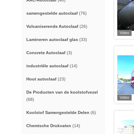
AAC-Autoclaaf
(40)
samengestelde autoclaaf
(76)
Vulcaniserende Autoclaaf
(26)
Video
Lamineren autoclaaf glas
(33)
Concrete Autoclaaf
(3)
industriële autoclaaf
(14)
Hout autoclaaf
(23)
De Producten van de koolstofvezel
Video
(68)
Koolstof Samengestelde Delen
(6)
Chemische Drukvaten
(14)