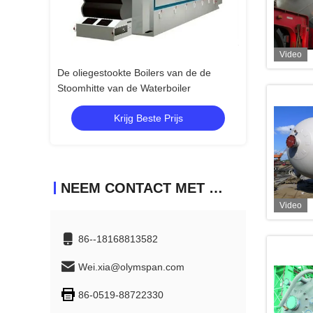
Video
n de de
De oliegestookte Boilers van de de
De oliegestookte
er
Stoomhitte van de Waterboiler
Stoomhitte van d
s
Krijg Beste Prijs
Krij
NEEM CONTACT MET ONS OP
Video
86--18168813582
Wei.xia@olymspan.com
86-0519-88722330