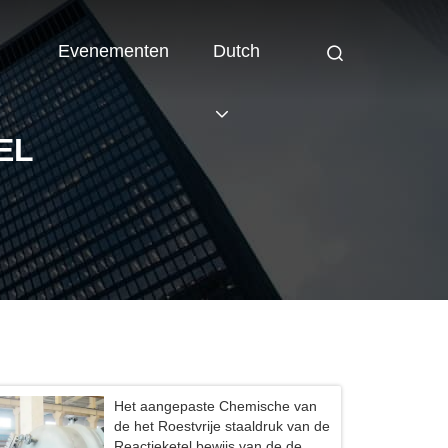
Evenementen
Dutch
EL
Het aangepaste Chemische van
de het Roestvrije staaldruk van de
Reactieketel bewijs van de de