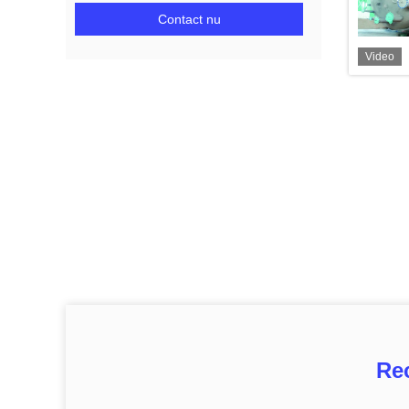
Contact nu
Video
Re