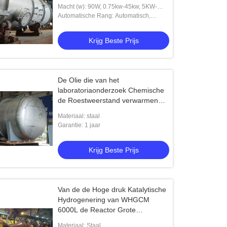
Macht (w): 90W, 0.75kw-45kw, 5KW-
75KW, 180W, 2.2KW
Automatische Rang: Automatisch,
Halfautomatisch, Hand
Krijg Beste Prijs
De Olie die van het
laboratoriaonderzoek Chemische
de Roestweerstand verwarmen
van de Reactorenketel
Materiaal: staal
Garantie: 1 jaar
Krijg Beste Prijs
Van de de Hoge druk Katalytische
Hydrogenering van WHGCM
6000L de Reactor Grote
Capaciteit
Materiaal: Staal