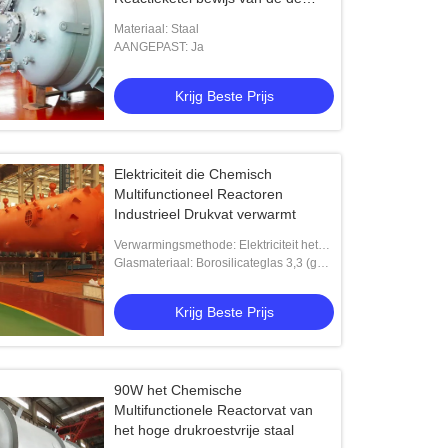
Tankcorrosie
Materiaal: Staal
AANGEPAST: Ja
Krijg Beste Prijs
Elektriciteit die Chemisch
Multifunctioneel Reactoren
Industrieel Drukvat verwarmt
Verwarmingsmethode: Elektriciteit het
Verwarmen, Oliebad, het Thermische
Glasmateriaal: Borosilicateglas 3,3 (gg-
Olie Verwarmen, paste, water/olie/stoom
17), gp-2 gp-10 de gp-12 Invoerformule,
aan
Hoge Borosilicate gg-17
Krijg Beste Prijs
90W het Chemische
Multifunctionele Reactorvat van
het hoge drukroestvrije staal