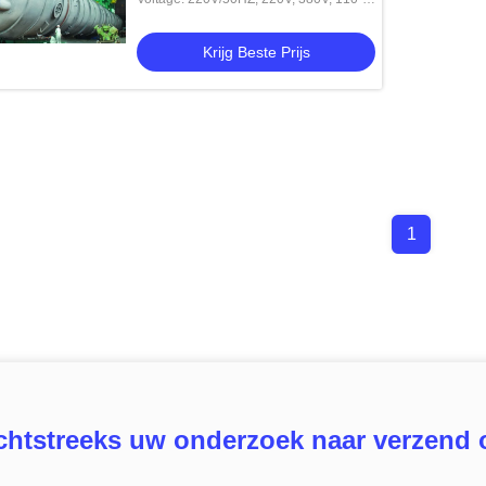
600v, 220V/380V/440V
Krijg Beste Prijs
1
chtstreeks uw onderzoek naar verzend 