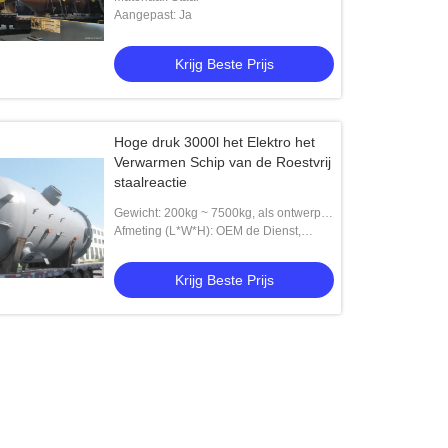
Aangepast: Ja
Krijg Beste Prijs
Hoge druk 3000l het Elektro het
Verwarmen Schip van de Roestvrij
staalreactie
Gewicht: 200kg ~ 7500kg, als ontwerp,
variëren, 13.6KG, 100KG
Afmeting (L*W*H): OEM de Dienst,
volgens grootte, 820*890*2400mm,
900*820*1950, 400*330*435mm
Krijg Beste Prijs