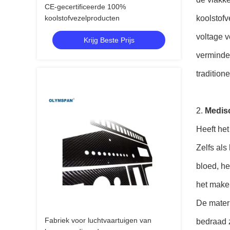
CE-gecertificeerde 100%
koolstofvezelproducten
koolstofv
voltage v
Krijg Beste Prijs
verminder
tradition
2.
Medisc
Heeft he
Zelfs als
bloed, he
het make
De materi
Fabriek voor luchtvaartuigen van
bedraad z