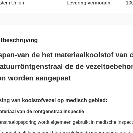
estern Union
Levering vermogen
10
tbeschrijving
pan-van de het materiaalkoolstof van 
atuurröntgenstraal de de vezeltoebehor
en worden aangepast
ing van koolstofvezel op medisch gebied:
teriaal van de röntgenstraalinspectie
nstraalopsporing wordt algemeen gebruikt in medische inspectie
 paneel multifunctioneel high-resolution de weergavemateriaal