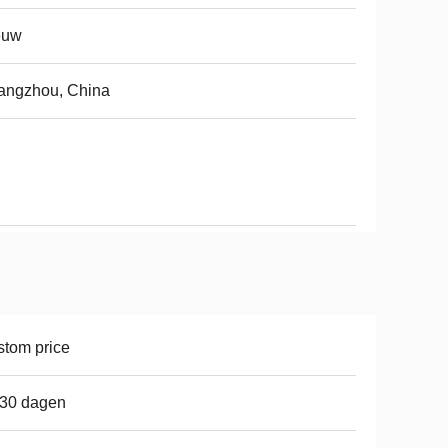
euw
angzhou, China
tom price
-30 dagen