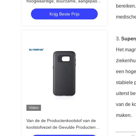
hoogwaardige, duurzame, aangepaste
bereiken.
koolstofvezels
Krijg Beste Prijs
medische
3.
Super
Het magn
ziekenhu
een hoge
stabiele 
uiterst 
van de k
Video
maken.
Van de de Productenkoolstof van de
koolstofvezel de Gevulde Producten
Vezel Op hoge temperatuur