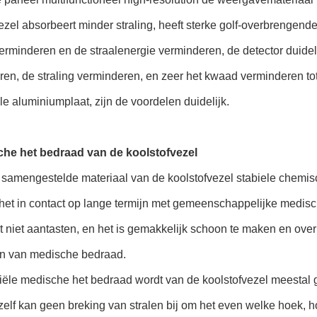
ezel absorbeert minder straling, heeft sterke golf-overbrengende
erminderen en de straalenergie verminderen, de detector duide
en, de straling verminderen, en zeer het kwaad verminderen to
ele aluminiumplaat, zijn de voordelen duidelijk.
he het bedraad van de koolstofvezel
t samengestelde materiaal van de koolstofvezel stabiele chemi
 het in contact op lange termijn met gemeenschappelijke medisch
t niet aantasten, en het is gemakkelijk schoon te maken en over
n van medische bedraad.
ële medische het bedraad wordt van de koolstofvezel meestal ge
elf kan geen breking van stralen bij om het even welke hoek, h