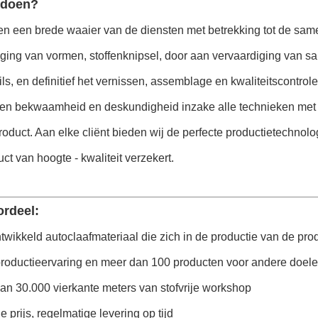
 doen?
en een brede waaier van de diensten met betrekking tot de same
iging van vormen, stoffenknipsel, door aan vervaardiging van 
ails, en definitief het vernissen, assemblage en kwaliteitscontrole
ten bekwaamheid en deskundigheid inzake alle technieken met b
roduct. Aan elke cliënt bieden wij de perfecte productietechno
ct van hoogte - kwaliteit verzekert.
rdeel:
ntwikkeld autoclaafmateriaal die zich in de productie van de pr
 productieervaring en meer dan 100 producten voor andere doel
an 30.000 vierkante meters van stofvrije workshop
e prijs, regelmatige levering op tijd