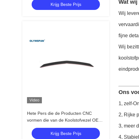
Wat wij
Krijg Beste Prijs
Wij lever
vervaard
fijne det
Wij bezit
koolstofp
eindprodu
Ons voo
Video
1, zelf-O
Hete Pers die de Producten CNC
2, Rijke
vormen die van de Koolstofvezel OEM
3, meer d
Ontwerp snijden
Krijg Beste Prijs
4, Stabiel