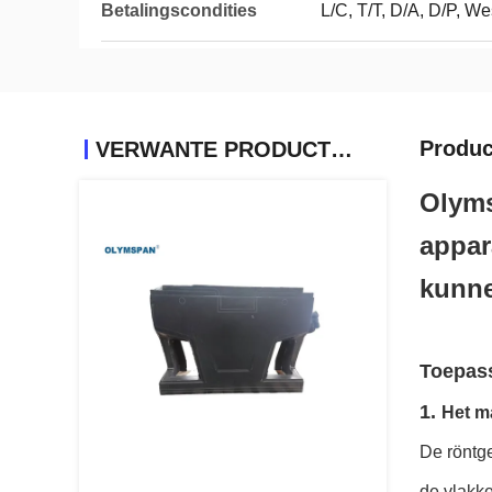
Betalingscondities
L/C, T/T, D/A, D/P, W
Produc
VERWANTE PRODUCTEN
Olyms
appar
kunn
Toepass
1.
Het ma
De röntge
de vlakke