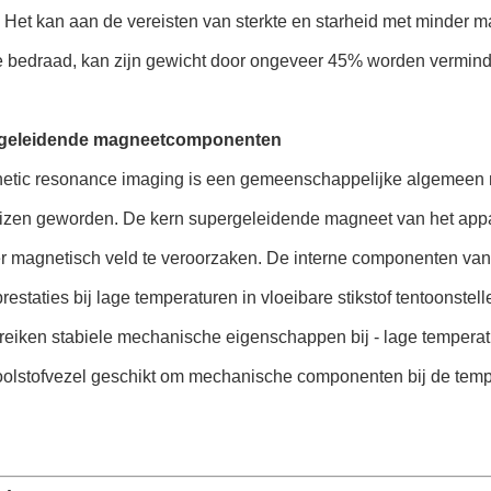
 Het kan aan de vereisten van sterkte en starheid met minder m
 bedraad, kan zijn gewicht door ongeveer 45% worden vermind
geleidende magneetcomponenten
etic resonance imaging is een gemeenschappelijke algemeen 
izen geworden. De kern supergeleidende magneet van het appar
r magnetisch veld te veroorzaken. De interne componenten va
prestaties bij lage temperaturen in vloeibare stikstof tentoonst
bereiken stabiele mechanische eigenschappen bij - lage temper
oolstofvezel geschikt om mechanische componenten bij de temp