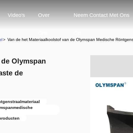
Video's
Over
Neem Contact Met Ons
Ons
Op
el
>
Van de het Materiaalkoolstof van de Olymspan Medische Röntgen
n de Olymspan
aste de
tgenstraalmateriaal
lymspanmedische
lproducten