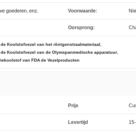
eve goederen, enz.
Voorwaarde:
Ni
Oorsprong:
Ch
,
de Koolstofvezel van het röntgenstraalmateriaal
,
 de Koolstofvezel van de Olymspanmedische apparatuur
riekoolstof van FDA de Vezelproducten
Prijs
Cus
Levertijd
15