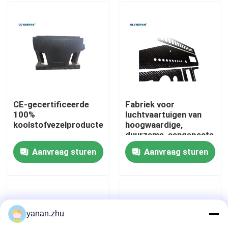
Over ons
Fabriekstocht
Kwaliteitscontrole
CE-gecertificeerde
Fabriek voor
100%
luchtvaartuigen van
koolstofvezelproducten
hoogwaardige,
Neem contact met ons op
duurzame, aangepaste
koolstofvezels
Aanvraag sturen
Aanvraag sturen
Nieuws
Gevallen
yanan.zhu
AAC-Autoclaaf