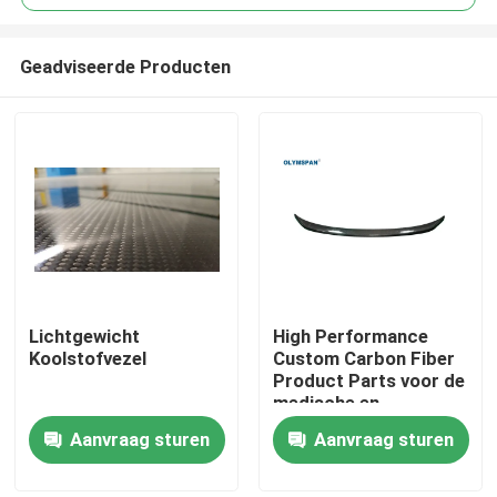
Geadviseerde Producten
Lichtgewicht
High Performance
Thuis
Koolstofvezel
Custom Carbon Fiber
Product Parts voor de
medische en
Producten
automotive industrie
Aanvraag sturen
Aanvraag sturen
Video's