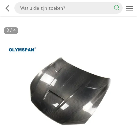
3
/
4