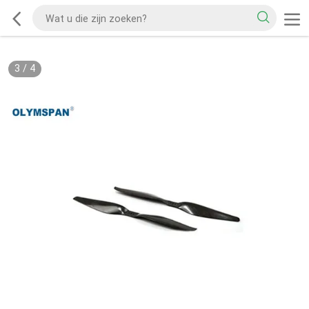
3
/
4