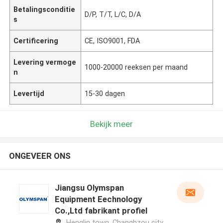
Betalingsconditie
D/P, T/T, L/C, D/A
s
Certificering
CE, ISO9001, FDA
Levering vermoge
1000-20000 reeksen per maand
n
Levertijd
15-30 dagen
Bekijk meer
ONGEVEER ONS
Jiangsu Olymspan
Equipment Eechnology
Co.,Ltd fabrikant profiel
Henglin town, Changhzou city,