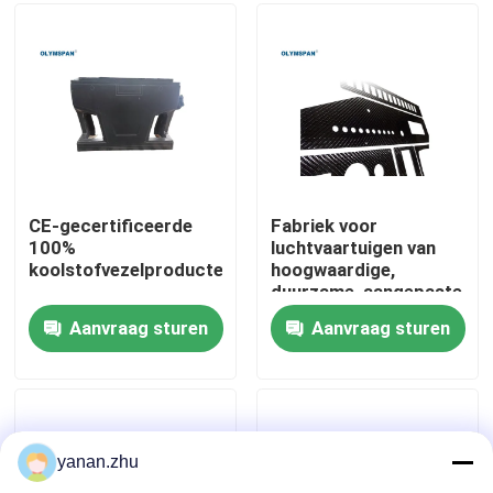
Over ons
Fabriekstocht
Kwaliteitscontrole
CE-gecertificeerde
Fabriek voor
100%
luchtvaartuigen van
koolstofvezelproducten
hoogwaardige,
Neem contact met ons op
duurzame, aangepaste
koolstofvezels
Aanvraag sturen
Aanvraag sturen
Nieuws
Gevallen
yanan.zhu
AAC-Autoclaaf