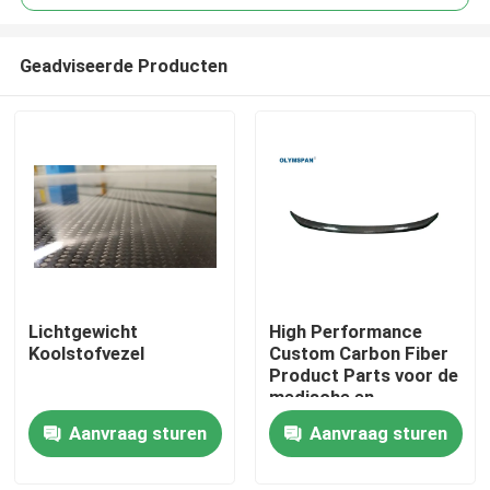
Geadviseerde Producten
Lichtgewicht
High Performance
Thuis
Koolstofvezel
Custom Carbon Fiber
Product Parts voor de
medische en
Producten
automotive industrie
Aanvraag sturen
Aanvraag sturen
Video's