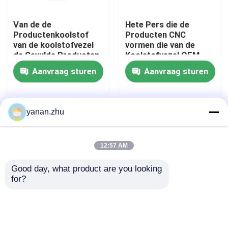
Van de de
Hete Pers die de
samengestelde autoclaaf
Productenkoolstof
Producten CNC
van de koolstofvezel
vormen die van de
de Gevulde Producten
Koolstofvezel OEM
Vulcaniserende Autoclaaf
Vezel Op hoge
Ontwerp snijden
Aanvraag sturen
Aanvraag sturen
temperatuur
Lamineren autoclaaf glas
yanan.zhu
Thuis
Ongeveer ons
Contacteer ons
Desktop Site
Concrete Autoclaaf
Sitemap
Privacybeleid
12:57 AM
industriële autoclaaf
Good day, what product are you looking 
Kwaliteit
AAC-Autoclaaf
China Fabriek.Copyright
for?
© 2026 Jiangsu Olymspan Equipment
Hout autoclaaf
Eechnology Co.,Ltd. All Rights Reserved.
De Producten van de koolstofvezel