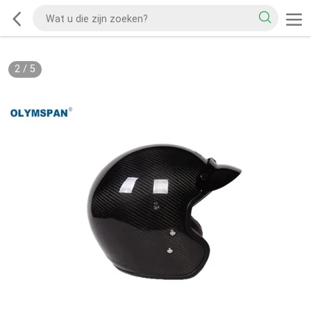
2
/
5