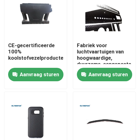
Over ons
Fabriekstocht
CE-gecertificeerde
Fabriek voor
100%
luchtvaartuigen van
Kwaliteitscontrole
koolstofvezelproducten
hoogwaardige,
duurzame, aangepaste
koolstofvezels
Aanvraag sturen
Aanvraag sturen
Neem contact met ons op
Nieuws
Gevallen
AAC-Autoclaaf