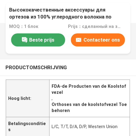
Высококачественные аксессуары для
ортезов из 100% углеродного волокна по
индивидуальному заказу
MOQ：1 блок
Prijs：сделанный на заказ
Beste prijs
Contacteer ons
PRODUCTOMSCHRIJVING
FDA-de Producten van de Koolstof
vezel
Hoog licht:
,
Orthoses van de koolstofvezel Toe
behoren
Betalingsconditie
L/C, T/T, D/A, D/P, Western Union
s