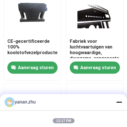
Over ons
Fabriekstocht
CE-gecertificeerde
Fabriek voor
100%
luchtvaartuigen van
Kwaliteitscontrole
koolstofvezelproducten
hoogwaardige,
duurzame, aangepaste
koolstofvezels
Aanvraag sturen
Aanvraag sturen
Neem contact met ons op
Nieuws
yanan.zhu
Gevallen
12:17 PM
AAC-Autoclaaf