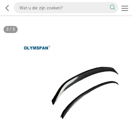
3
/
5