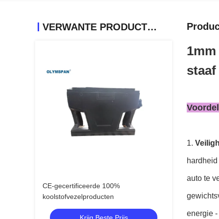
Produc
VERWANTE PRODUCTEN
1mm v
staaf
Voordel
1.
Veilig
hardheid
auto te v
CE-gecertificeerde 100%
gewichtsv
koolstofvezelproducten
energie -
Krijg Beste Prijs