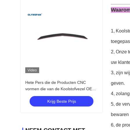
Waarom
1, Kools
toegepast
2, Onze 
uw klante
Video
3, zijn w
Hete Pers die de Producten CNC
geven.
vormen die van de Koolstofvezel OEM
4, zolang
Ontwerp snijden
Krijg Beste Prijs
5, de ver
bewaren
6, de pro