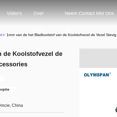
Video's
Over
Neem Contact Met Ons
Ons
Op
el
>
1mm van de het Bladkoolstof van de Koolstofvezel de Vezel Stevi
 de Koolstofvezel de
cessories
orptie
incie, China