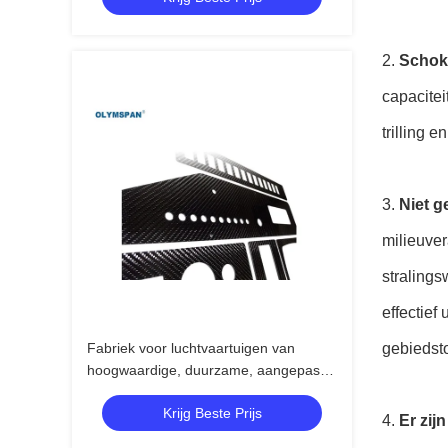
2.
Schoka
capacitei
trilling 
3.
Niet g
milieuve
straling
effectief
Fabriek voor luchtvaartuigen van
gebiedst
hoogwaardige, duurzame, aangepaste
koolstofvezels
Krijg Beste Prijs
4.
Er zij