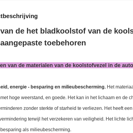
tbeschrijving
an de het bladkoolstof van de koolst
 aangepaste toebehoren
en van de materialen van de koolstofvezel in de aut
heid, energie - besparing en milieubescherming.
Het materiaal
 met hoge weerstand, en goede. Het kan in het lichaam en de c
erminderen zonder sterkte of starheid te verliezen. Het heeft een 
ermindering terwijl het verzekeren van veiligheid. Het lichte li
 besparing als milieubescherming.