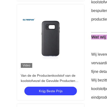
koolstof
bespuite
productie
Wat wij
Wij lever
vervaard
Video
fijne det
Van de de Productenkoolstof van de
Wij bezit
koolstofvezel de Gevulde Producten
Vezel Op hoge temperatuur
koolstofp
Krijg Beste Prijs
eindprodu