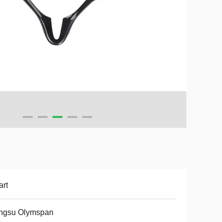
rt
angsu Olymspan