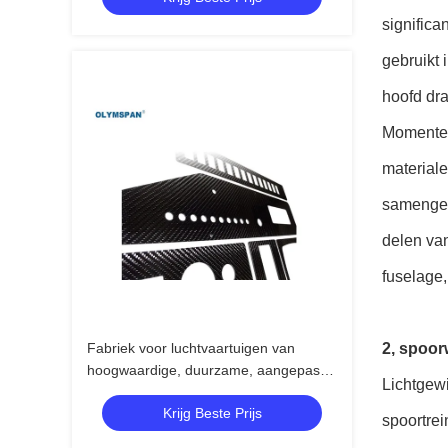
signific
gebruikt 
hoofd dra
Momentee
material
samengest
delen van
fuselage
Fabriek voor luchtvaartuigen van
2, spoo
hoogwaardige, duurzame, aangepaste
Lichtgewi
koolstofvezels
Krijg Beste Prijs
spoortre