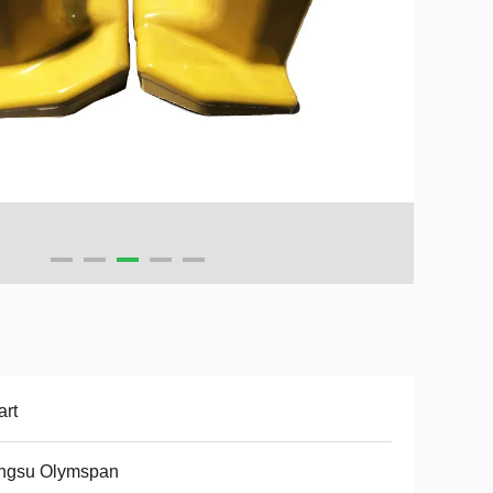
rt
angsu Olymspan