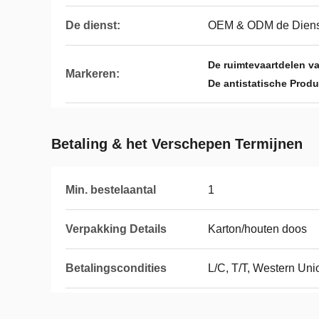
De dienst:
OEM & ODM de Diens
De ruimtevaartdelen v
Markeren:
De antistatische Prod
Betaling & het Verschepen Termijnen
Min. bestelaantal
1
Verpakking Details
Karton/houten doos
Betalingscondities
L/C, T/T, Western Un