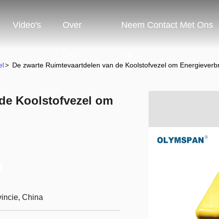
Video's
Over
Neem Contact Met Ons
Ons
Op
el
>
De zwarte Ruimtevaartdelen van de Koolstofvezel om Energieverbr
 de Koolstofvezel om
incie, China