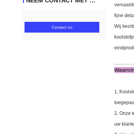
NEEM CONTACT MET ONS OP
vervaard
fijne det
Wij bezit
Contact nu
koolstofp
eindprodu
Waarom
1, Kools
toegepast
2, Onze 
uw klante