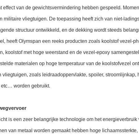
ant effect van de gewichtsvermindering hebben gespeeld. Momen
in militaire vliegtuigen. De toepassing heeft zich van niet-ladi
gende structuur ontwikkeld, en de dekking wordt steeds belangr
l, heeft Olymspan een reeks producten zoals koolstof vezel-ph
en, koolstof met hoge weerstand en de vezel-epoxy samengeste
elde materialen op hoge temperatuur van de koolstofvezel ontw
 vliegtuigen, zoals leidraadoppervlakte, spoiler, stroomlijnkap, ho
, etc… worden gebruikt.
rwegvervoer
cht is een zeer belangrijke technologie om het energieverbruik 
inen van metaal worden gemaakt hebben hoge lichaamssterkte, 