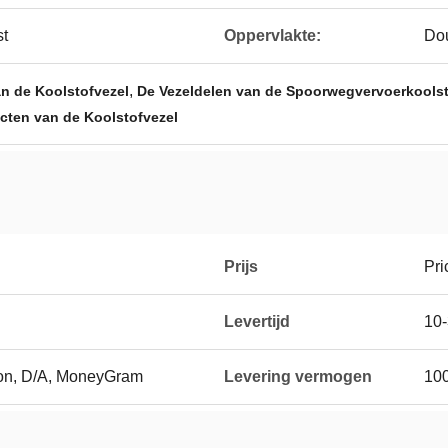
t
Oppervlakte:
Dou
,
an de Koolstofvezel
De Vezeldelen van de Spoorwegvervoerkools
ucten van de Koolstofvezel
Prijs
Pri
Levertijd
10
ion, D/A, MoneyGram
Levering vermogen
10