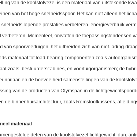
ling van de koolstofvezel is een materiaal van uitstekende kwa
einen van het hoge snelheidsspoor. Het kan niet alleen het lic
snelheids lopende prestaties verbeteren, energieverbruik verm
id verbeteren. Momenteel, omvatten de toepassingstendensen va
d van spoorvoertuigen: het uitbreiden zich van niet-lading-draa
nds materiaal tot load-bearing componenten zoals autoorganism
aal zoals, bestuurderscabines, en voertuigorganismen; de hybr
teunpilaar, en de hoeveelheid samenstellingen van de koolstofv
ssing van de producten van Olymspan in de lichtgewichtspoordo
n de binnenhuisarchitectuur, zoals Remstootkussens, afleiding
rieel materiaal
amengestelde delen van de koolstofvezel lichtgewicht, dun, anti