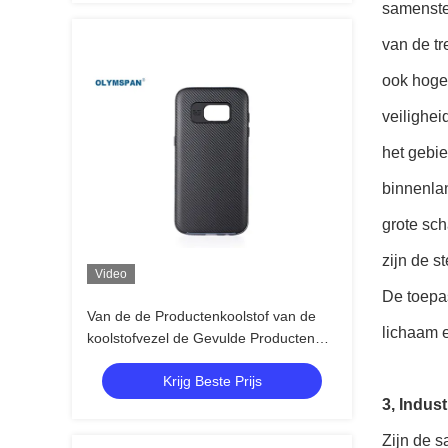
samenstel
van de tr
ook hoge 
veilighe
het gebie
binnenla
grote sch
zijn de s
Video
De toepa
Van de de Productenkoolstof van de
lichaam e
koolstofvezel de Gevulde Producten
Vezel Op hoge temperatuur
Krijg Beste Prijs
3, Indust
Zijn de s