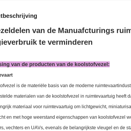
tbeschrijving
zeldelen van de Manuafcturings rui
ieverbruik te verminderen
ing van de producten van de koolstofvezel:
evaart
ofvezel is de materiële basis van de moderne ruimtevaartindus
elde materialen van de koolstofvezel in ruimtevaartuig heeft da
ngrijk materiaal voor ruimtevaartuig om lichtgewicht, miniaturis
cht en met hoge weerstand eigenschappen van koolstofvezel word
rs, vechters en UAVs, evenals de belangrijkste vleugel en de st