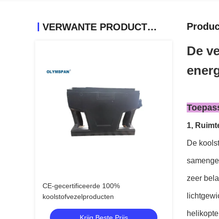
Produc
VERWANTE PRODUCTEN
De ve
energ
Toepass
1, Ruimt
De koolst
samengest
zeer bela
CE-gecertificeerde 100%
lichtgewi
koolstofvezelproducten
helikopte
Krijg Beste Prijs