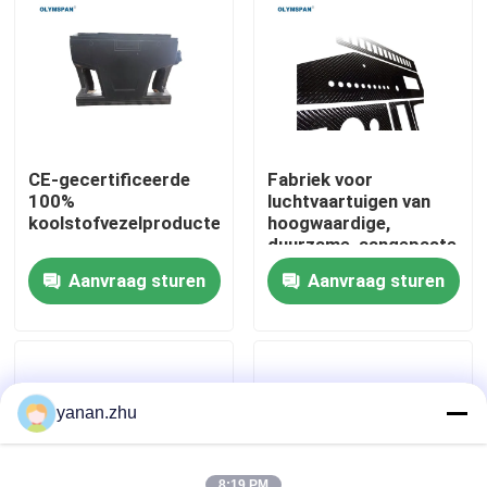
Over ons
Fabriekstocht
CE-gecertificeerde
Fabriek voor
Kwaliteitscontrole
100%
luchtvaartuigen van
koolstofvezelproducten
hoogwaardige,
duurzame, aangepaste
koolstofvezels
Neem contact met ons op
Aanvraag sturen
Aanvraag sturen
Nieuws
Gevallen
yanan.zhu
AAC-Autoclaaf
8:19 PM