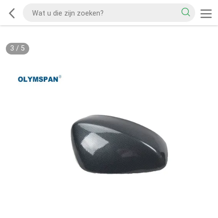
3
/
5