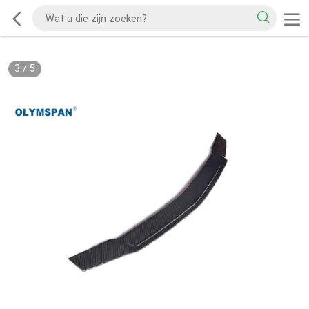
3
/
5