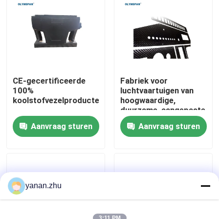
Over ons
Fabriekstocht
CE-gecertificeerde
Fabriek voor
Kwaliteitscontrole
100%
luchtvaartuigen van
koolstofvezelproducten
hoogwaardige,
duurzame, aangepaste
koolstofvezels
Neem contact met ons op
Aanvraag sturen
Aanvraag sturen
Nieuws
Gevallen
yanan.zhu
AAC-Autoclaaf
3:11 PM