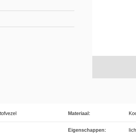
tofvezel
Materiaal:
Koo
Eigenschappen:
lic