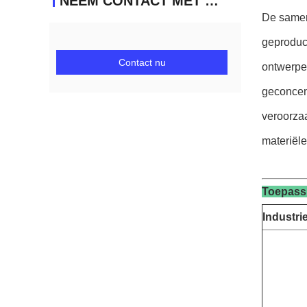
NEEM CONTACT MET ONS OP
De samen
geproduc
Contact nu
ontwerpe
geconcen
veroorzaa
materiël
Toepassi
Industri