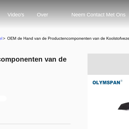
Video's
Over
Neem Contact Met Ons
Ons
Op
el
>
OEM de Hand van de Productencomponenten van de Koolstofvezel
componenten van de