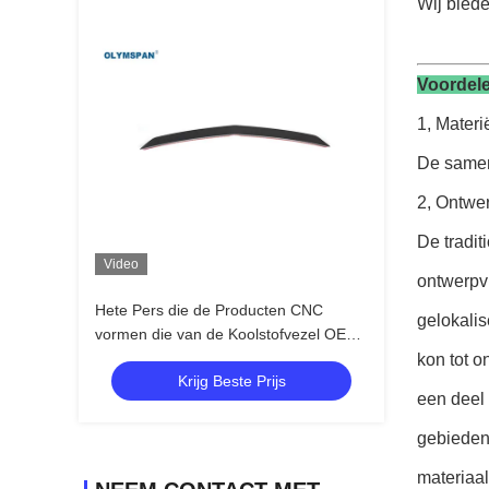
Wij biede
Voordel
1, Materi
De sameng
2, Ontwer
De tradi
Video
ontwerpvr
Hete Pers die de Producten CNC
gelokali
vormen die van de Koolstofvezel OEM
Ontwerp snijden
kon tot o
Krijg Beste Prijs
een deel 
gebieden
materiaa