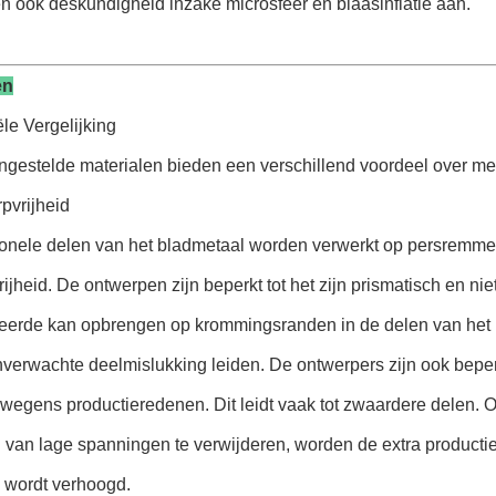
n ook deskundigheid inzake microsfeer en blaasinflatie aan.
en
ële Vergelijking
estelde materialen bieden een verschillend voordeel over metal
pvrijheid
tionele delen van het bladmetaal worden verwerkt op persremme
ijheid. De ontwerpen zijn beperkt tot het zijn prismatisch en ni
seerde kan opbrengen op krommingsranden in de delen van het b
nverwachte deelmislukking leiden. De ontwerpers zijn ook beper
wegens productieredenen. Dit leidt vaak tot zwaardere delen. O
 van lage spanningen te verwijderen, worden de extra producti
l wordt verhoogd.