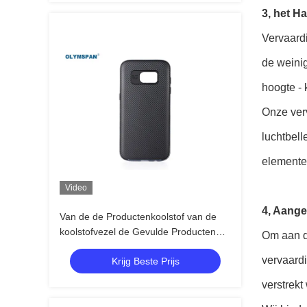
3, het H
Vervaardi
de weini
hoogte - 
Onze ver
luchtbell
elementen
Video
4, Aange
Van de de Productenkoolstof van de
koolstofvezel de Gevulde Producten
Om aan d
Vezel Op hoge temperatuur
vervaardi
Krijg Beste Prijs
verstrekt