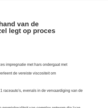
 hand van de
el legt op proces
roces impregnatie met hars ondergaat met
leent de vereiste viscositeit om
1 raceauto's, evenals in de vervaardiging van de
e premiekwaliteit van complex ontwerp die laag