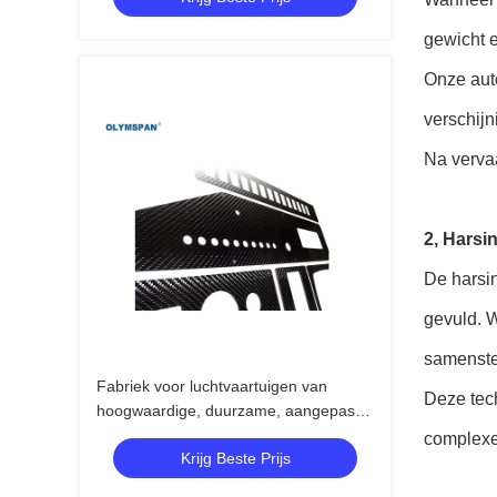
gewicht 
Onze auto
verschijn
Na verva
2, Harsi
De harsin
gevuld. W
samenste
Fabriek voor luchtvaartuigen van
Deze tech
hoogwaardige, duurzame, aangepaste
koolstofvezels
complexe
Krijg Beste Prijs