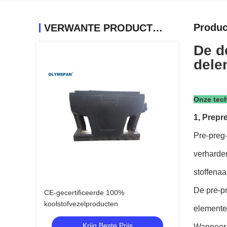
Produc
VERWANTE PRODUCTEN
De d
dele
Onze tec
1, Prepr
Pre-preg-
verharder
stoffena
De pre-pr
CE-gecertificeerde 100%
koolstofvezelproducten
elementen
Krijg Beste Prijs
Wanneer 