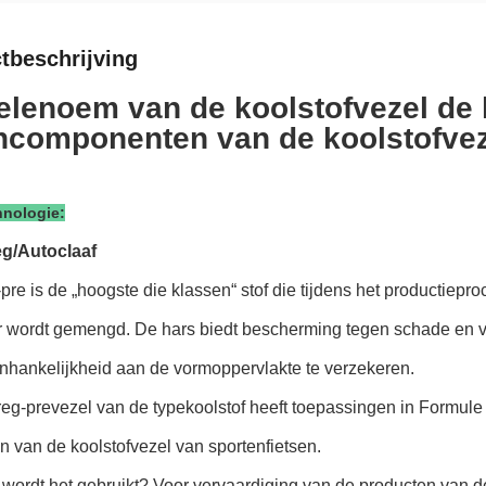
tbeschrijving
elenoem van de koolstofvezel de
ncomponenten van de koolstofvez
hnologie:
eg/Autoclaaf
pre is de „hoogste die klassen“ stof die tijdens het productiep
 wordt gemengd. De hars biedt bescherming tegen schade en ver
anhankelijkheid aan de vormoppervlakte te verzekeren.
eg-prevezel van de typekoolstof heeft toepassingen in Formule 
 van de koolstofvezel van sportenfietsen.
wordt het gebruikt? Voor vervaardiging van de producten van d