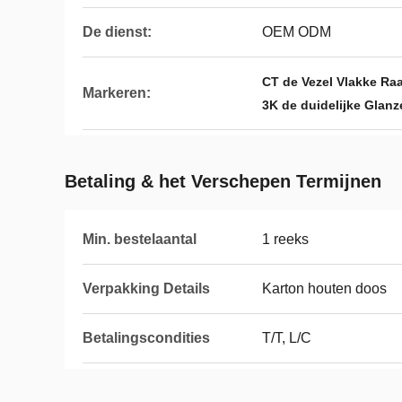
De dienst:
OEM ODM
CT de Vezel Vlakke Ra
Markeren:
3K de duidelijke Glan
Betaling & het Verschepen Termijnen
Min. bestelaantal
1 reeks
Verpakking Details
Karton houten doos
Betalingscondities
T/T, L/C