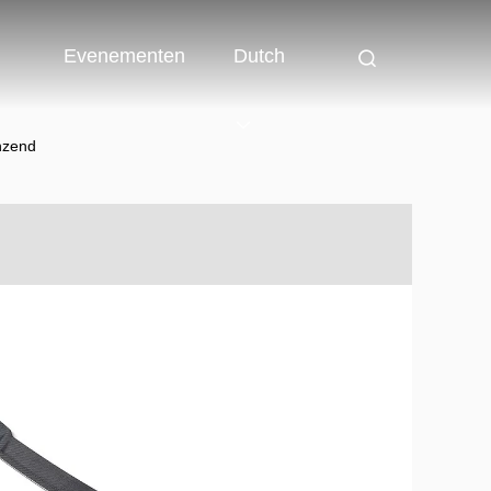
Evenementen
Dutch
nzend