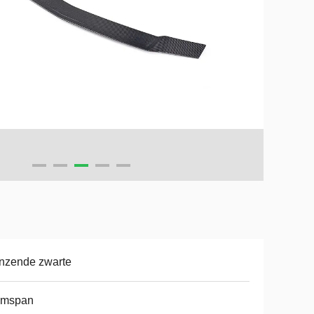
nzende zwarte
ymspan