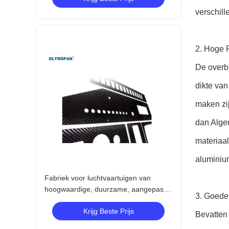
verschill
2. Hoge 
De overb
dikte van
maken zij
dan Alge
materiaal
aluminium
Fabriek voor luchtvaartuigen van
hoogwaardige, duurzame, aangepaste
3. Goede
koolstofvezels
Krijg Beste Prijs
Bevatten 