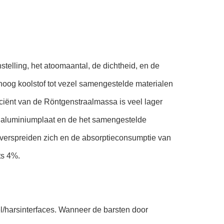
elling, het atoomaantal, de dichtheid, en de
hoog koolstof tot vezel samengestelde materialen
iciënt van de Röntgenstraalmassa is veel lager
 aluminiumplaat en de het samengestelde
t verspreiden zich en de absorptieconsumptie van
ts 4%.
l/harsinterfaces. Wanneer de barsten door