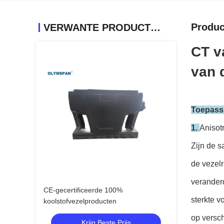
Produc
VERWANTE PRODUCTEN
CT v
van 
Toepassi
1.
Anisot
Zijn de 
de vezelr
verander
CE-gecertificeerde 100%
sterkte 
koolstofvezelproducten
op versch
Krijg Beste Prijs