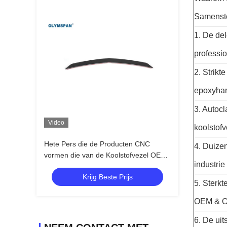
Samenste
1. De de
professio
2. Strikt
epoxyhars
3. Autoc
Video
koolstofv
Hete Pers die de Producten CNC
4. Duizen
vormen die van de Koolstofvezel OEM
industrie
Ontwerp snijden
Krijg Beste Prijs
5. Sterkt
OEM & O
6. De ui