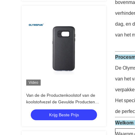
bovenmati
verhinde
dag, en 
van het m
Procesm
De Olyms
van het 
Video
verpakke
Van de de Productenkoolstof van de
Het speci
koolstofvezel de Gevulde Producten
Vezel Op hoge temperatuur
de perfec
Krijg Beste Prijs
Welkom u
Waarom d