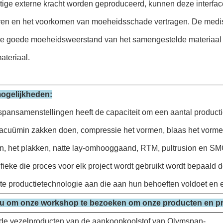
ge externe kracht worden geproduceerd, kunnen deze interfaces 
ren en het voorkomen van moeheidsschade vertragen. De medisc
de goede moeheidsweerstand van het samengestelde materiaal v
ateriaal.
ogelijkheden:
pansamenstellingen heeft de capaciteit om een aantal producti
vacuümin zakken doen, compressie het vormen, blaas het vorme
n, het plakken, natte lay-omhooggaand, RTM, pultrusion en SMC
fieke die proces voor elk project wordt gebruikt wordt bepaald d
te productietechnologie aan die aan hun behoeften voldoet en e
 om onze workshop te bezoeken om onze producten en prod
e vezelproducten van de aankoopkoolstof van Olymspan-