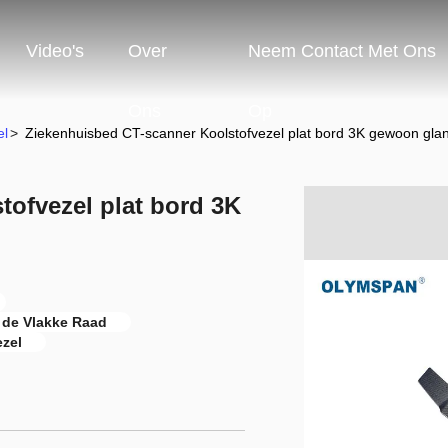
Video's
Over
Neem Contact Met Ons
Ons
Op
el
>
Ziekenhuisbed CT-scanner Koolstofvezel plat bord 3K gewoon gla
ofvezel plat bord 3K
 de Vlakke Raad
ezel