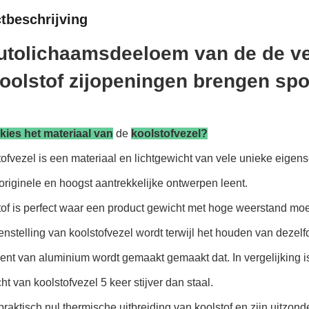
tbeschrijving
utolichaamsdeeloem van de de ve
lkoolstof zijopeningen brengen spo
ies het materiaal van
de
koolstofvezel?
ofvezel is een materiaal en lichtgewicht van vele unieke eigen
originele en hoogst aantrekkelijke ontwerpen leent.
tof is perfect waar een product gewicht met hoge weerstand mo
stelling van koolstofvezel wordt terwijl het houden van dezel
ent van aluminium wordt gemaakt gemaakt dat. In vergelijking i
ht van koolstofvezel 5 keer stijver dan staal.
raktisch nul thermische uitbreiding van koolstof en zijn uitzonde