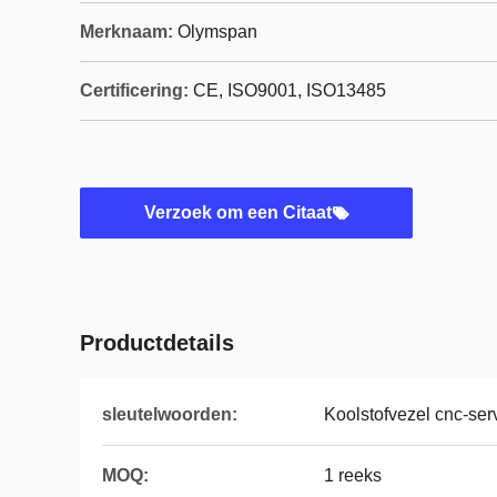
Merknaam:
Olymspan
Certificering:
CE, ISO9001, ISO13485
Verzoek om een Citaat
Productdetails
sleutelwoorden:
Koolstofvezel cnc-ser
MOQ:
1 reeks