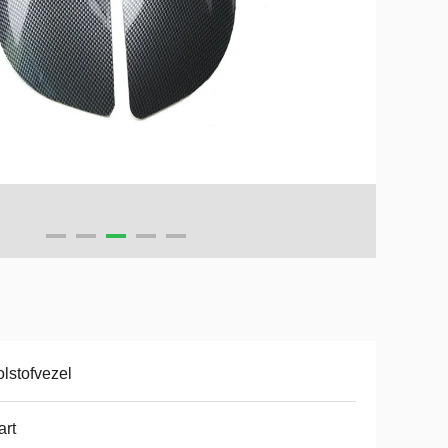
lstofvezel
rt