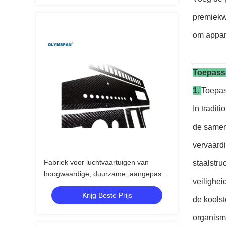
premiekwa
om appara
Toepassi
1.
Toepas
In tradit
de samen
vervaard
Fabriek voor luchtvaartuigen van
staalstruc
hoogwaardige, duurzame, aangepaste
veilighe
koolstofvezels
Krijg Beste Prijs
de koolst
organisme