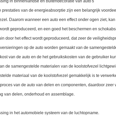
sing in binnenlandse en buitendecoratie van auto's
 prestaties van de energieabsorptie zijn een belangrijk voorde
ezel. Daarom wanneer een auto een effect onder ogen ziet, kan
wordt geproduceerd, en een goed het beschermen en schokabsorpt
uin door het effect wordt geproduceerd, dat zeer de veiligheids
nversieringen op de auto worden gemaakt van de samengestelde 
kost van de auto en de het gebruikskosten van de gebruiker kun
an de samengestelde materialen van de koolstofvezel lichtgewi
elde materiaal van de koolstofvezel gemakkelijk is te verwerk
eproces van de auto van delen en componenten, daardoor zeer v
ng van delen, onderhoud en assemblage.
ssing in het automobiele systeem van de luchtopname.