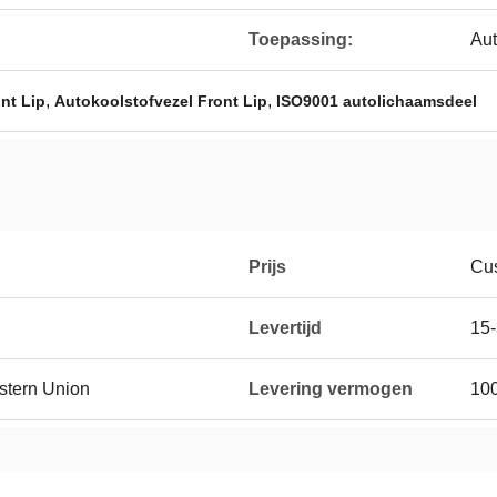
Toepassing:
Au
,
,
nt Lip
Autokoolstofvezel Front Lip
ISO9001 autolichaamsdeel
Prijs
Cus
Levertijd
15
estern Union
Levering vermogen
100