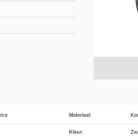
vice
Materiaal:
Koo
Kleur:
Zwa