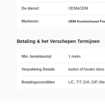
De dienst:
OEM&ODM
Markeren:
OEM Koolstofvezel Fro
Betaling & het Verschepen Termijnen
Min. bestelaantal
1 reeks
Verpakking Details
karton of houten doos
Betalingscondities
L/C, T/T, D/A, D/P, W