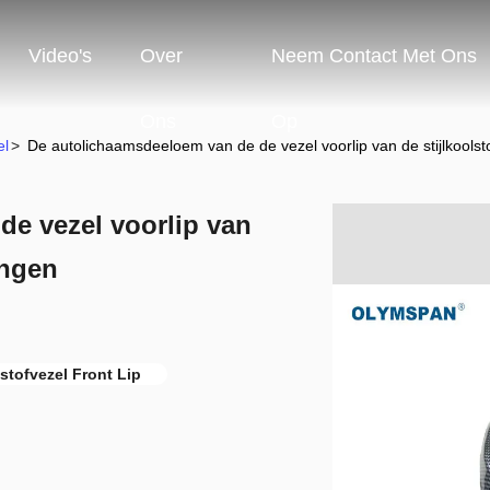
Video's
Over
Neem Contact Met Ons
Ons
Op
el
>
De autolichaamsdeeloem van de de vezel voorlip van de stijlkoolst
e vezel voorlip van
engen
stofvezel Front Lip