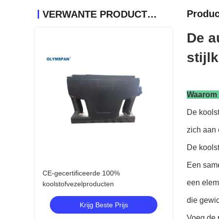
Produc
VERWANTE PRODUCTEN
De a
stij
Waarom k
De koolst
zich aan 
De kools
Een samen
CE-gecertificeerde 100%
een elem
koolstofvezelproducten
die gewic
Krijg Beste Prijs
Voeg de p