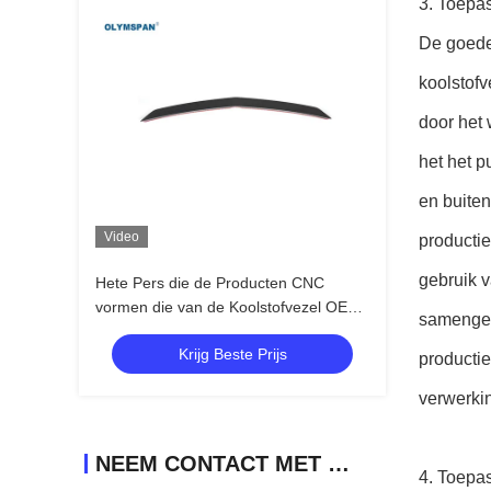
3. Toepas
De goede
koolstofv
door het 
het het p
en buite
Video
productie
gebruik v
Hete Pers die de Producten CNC
vormen die van de Koolstofvezel OEM
samengest
Ontwerp snijden
Krijg Beste Prijs
producti
verwerki
NEEM CONTACT MET ONS OP
4. Toepa