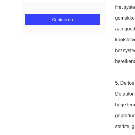
Het syst
gemakkel
Contact nu
aan goed
koolstofv
het syst
bereikend
5. De toe
De automo
hoge tem
geproduce
sterkte, 