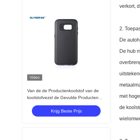
verkort, 
2. Toepa
De autohu
De hub mo
overbreng
uitsteke
Video
metaalma
Van de de Productenkoolstof van de
met hoge 
koolstofvezel de Gevulde Producten
Vezel Op hoge temperatuur
de koolst
Krijg Beste Prijs
wielomwen