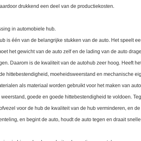
daardoor drukkend een deel van de productiekosten.
ssing in automobiele hub.
b is één van de belangrijke stukken van de auto. Het speelt een 
et het gewicht van de auto zelf en de lading van de auto drag
en. Daarom is de kwaliteit van de autohub zeer hoog. Heeft he
nde hittebestendigheid, moeheidsweerstand en mechanische eig
terialen als materiaal worden gebruikt voor het maken van aut
weerstand, goede en goede hittebestendigheid te voldoen. Tege
ofvezel voor de hub de kwaliteit van de hub verminderen, en de 
teling, en begint de auto, houdt de auto tegen en draait snelle