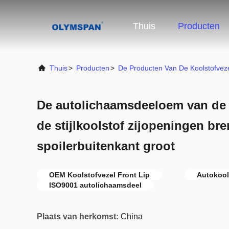
Thuis
Producten
Thuis
>
Producten
>
De Producten Van De Koolstofvez
De autolichaamsdeeloem van de d
de stijlkoolstof zijopeningen br
spoilerbuitenkant groot
OEM Koolstofvezel Front Lip
Autokool
ISO9001 autolichaamsdeel
Plaats van herkomst:
China