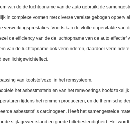
eem van de de luchtopname van de auto gebruikt de samengestel
ijk in complexe vormen met diverse vereiste gebogen oppervlak
e verwerkingsprestaties. Voorts kan de vlotte oppervlakte van
ezel de efficiency van de de luchtopname van de auto effectief 
eem van de luchtopname ook verminderen, daardoor verminderend 
 een lichtgewichteffect.
passing van koolstofvezel in het remsysteem.
biele het asbestmaterialen van het remvoerings hoofdzakelijk g
peraturen tijdens het remmen produceren, en de thermische deg
erde asbeststof is carcinogeen. Heeft het samengestelde mater
goede slijtageweerstand en goede hittebestendigheid. Het word