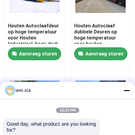
Over ons
Houten Autoclaafdeur
Houten Autoclaaf
op hoge temperatuur
dubbele Deuren op
Fabriekstocht
voor Houten
hoge temperatuur
Industrieel, hoge druk
voor houten
en hoog - kwaliteit
Industrieel,
Aanvraag sturen
Aanvraag sturen
Kwaliteitscontrole
Φ2.7mX22M
Neem contact met ons op
wei.xia
Nieuws
12:24 PM
Gevallen
Good day, what product are you looking 
for?
Houten Autoclaaf met
2.0X12M Houten
AAC-Autoclaaf