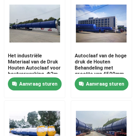
Het industriële
Autoclaaf van de hoge
Materiaal van de Druk
druk de Houten
Houten Autoclaaf voor
Behandeling met
houtverwerking, Φ2m
grootte van 4500mm,
geschikt voor CCA
Aanvraag sturen
Aanvraag sturen
vloeistof
Thuis
Producten
Video's