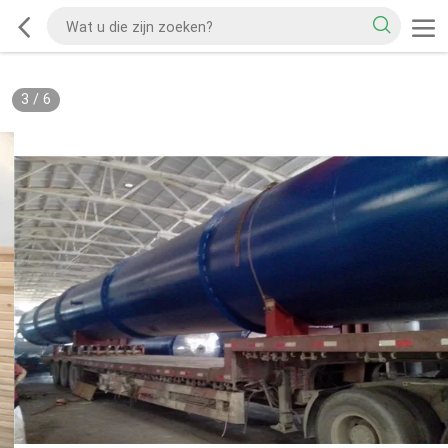
3
/
6