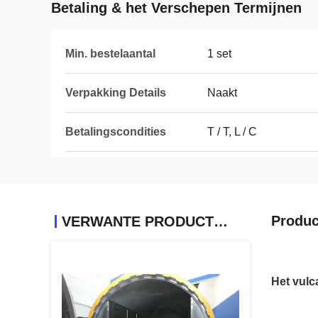
Betaling & het Verschepen Termijnen
Min. bestelaantal
1 set
Verpakking Details
Naakt
Betalingscondities
T / T, L / C
Produc
VERWANTE PRODUCTEN
Het vul