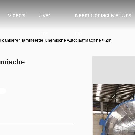
Video's
Over
Neem Contact Met Ons
Ons
Op
ulcaniseren lamineerde Chemische Autoclaafmachine Φ2m
emische