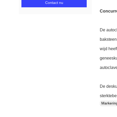
Contact nu
Concurre
De autocl
baksteen
wijd heef
geneesku
autoclav
De desku
sterktebe
Markeri