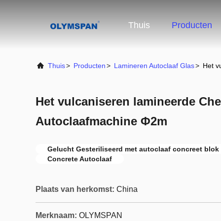
Thuis
Producten
Thuis
>
Producten
>
Lamineren Autoclaaf Glas
>
Het v
Het vulcaniseren lamineerde Ch
Autoclaafmachine Φ2m
Gelucht Gesteriliseerd met autoclaaf concreet blok
Concrete Autoclaaf
Plaats van herkomst:
China
Merknaam:
OLYMSPAN