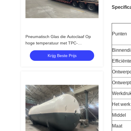
Specifica
Punten
Pneumatisch Glas die Autoclaaf Op
hoge temperatuur met TPC-
Controlesysteem en Wind het Leiden
Binnendi
Krijg Beste Prijs
Groefzeef lamineren
Efficiënt
Ontwerp
Ontwerpt
Werkdru
Het werk
Middel
Maat