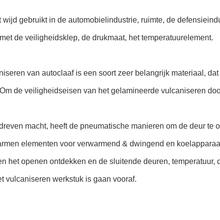
 wijd gebruikt in de automobielindustrie, ruimte, de defensieindu
 met de veiligheidsklep, de drukmaat, het temperatuurelement.
niseren van autoclaaf is een soort zeer belangrijk materiaal, da
. Om de veiligheidseisen van het gelamineerde vulcaniseren do
dreven macht, heeft de pneumatische manieren om de deur te op
armen elementen voor verwarmend & dwingend en koelapparaat 
 en het openen ontdekken en de sluitende deuren, temperatuur,
et vulcaniseren werkstuk is gaan vooraf.