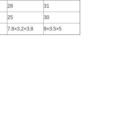
28
31
25
30
7.8×3.2×3.8
9×3.5×5