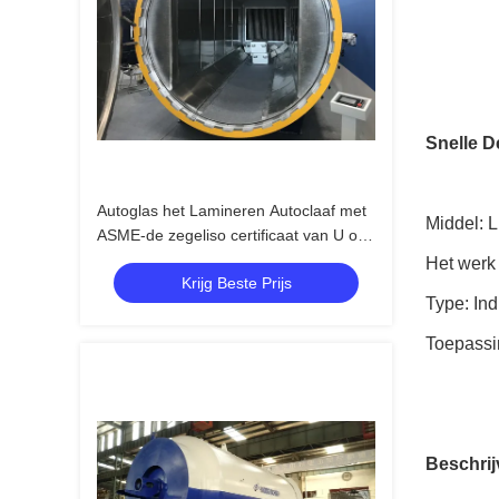
Snelle De
Autoglas het Lamineren Autoclaaf met
Middel: L
ASME-de zegeliso certificaat van U of
Ce-certificaat
Het werk
Krijg Beste Prijs
Type: Ind
Toepassi
Beschrij