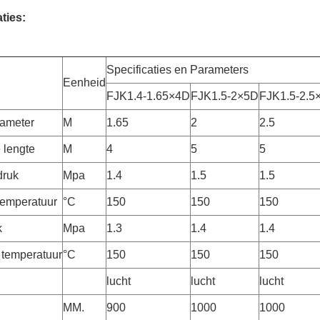
ties:
Specificaties en Parameters
Eenheid
FJK1.4-1.65×4D
FJK1.5-2×5D
FJK1.5-2.5
ameter
M
1.65
2
2.5
e lengte
M
4
5
5
druk
Mpa
1.4
1.5
1.5
emperatuur
°C
150
150
150
k
Mpa
1.3
1.4
1.4
 temperatuur
°C
150
150
150
lucht
lucht
lucht
MM.
900
1000
1000