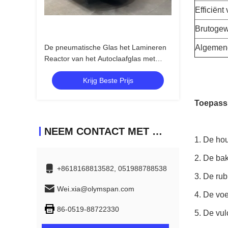
Efficiënt
Brutogew
De pneumatische Glas het Lamineren
Algemene
Reactor van het Autoclaafglas met
TPC-Controlesysteem van GB150-
Krijg Beste Prijs
Normen
Toepass
NEEM CONTACT MET ONS OP
1. De hou
2. De bak
+8618168813582, 051988788538
3. De rub
Wei.xia@olymspan.com
4. De voe
86-0519-88722330
5. De vul