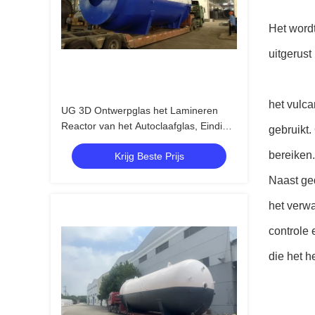
Het wordt
uitgerust
het vulca
UG 3D Ontwerpglas het Lamineren
Reactor van het Autoclaafglas, Eindige
gebruikt
het Elementenanalyse van ANSYS
bereiken.
Krijg Beste Prijs
Naast ge
het verw
controle
die het h