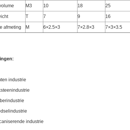
 volume
M3
10
18
25
icht
T
7
9
16
 afmeting
M
6×2.5×3
7×2.8×3
7×3×3.5
ingen:
ten industrie
steenindustrie
berindustrie
dselindustrie
caniserende industrie