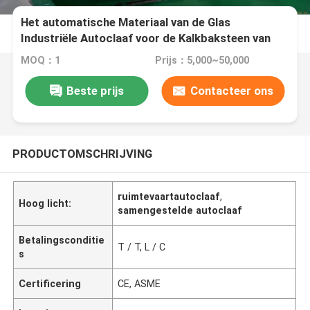
Het automatische Materiaal van de Glas
Industriële Autoclaaf voor de Kalkbaksteen van
het Stoomzand
MOQ：1
Prijs：5,000~50,000
Beste prijs
Contacteer ons
PRODUCTOMSCHRIJVING
ruimtevaartautoclaaf
,
Hoog licht:
samengestelde autoclaaf
Betalingsconditie
T / T, L / C
s
Certificering
CE, ASME