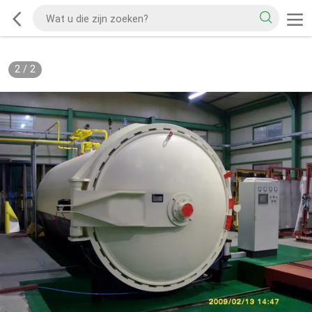
2
/
2