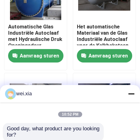
Over ons
Automatische Glas
Het automatische
Industriële Autoclaaf
Materiaal van de Glas
Fabriekstocht
met Hydraulische Druk
Industriële Autoclaaf
Openingsdeur
voor de Kalkbaksteen
van het Stoomzand
Aanvraag sturen
Aanvraag sturen
Kwaliteitscontrole
Neem contact met ons op
wei.xia
Nieuws
10:52 PM
Gevallen
Good day, what product are you looking 
for?
Industriële de
De geluchte Concrete
AAC-Autoclaaf