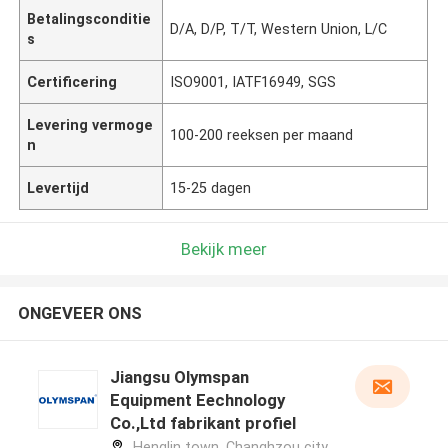
Betalingsconditie
D/A, D/P, T/T, Western Union, L/C
s
Certificering
ISO9001, IATF16949, SGS
Levering vermoge
100-200 reeksen per maand
n
Levertijd
15-25 dagen
Bekijk meer
ONGEVEER ONS
Jiangsu Olymspan
Equipment Eechnology
Co.,Ltd fabrikant profiel
Henglin town, Changhzou city,