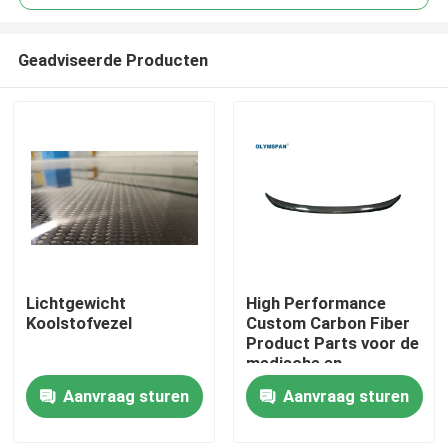
Geadviseerde Producten
Lichtgewicht
High Performance
Thuis
Koolstofvezel
Custom Carbon Fiber
Product Parts voor de
medische en
Producten
automotive industrie
Aanvraag sturen
Aanvraag sturen
Video's