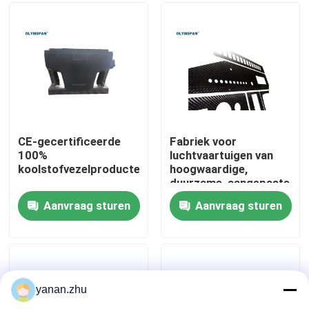
Over ons
Fabriekstocht
Kwaliteitscontrole
CE-gecertificeerde
Fabriek voor
100%
luchtvaartuigen van
koolstofvezelproducten
hoogwaardige,
Neem contact met ons op
duurzame, aangepaste
koolstofvezels
Aanvraag sturen
Aanvraag sturen
Nieuws
Gevallen
yanan.zhu
AAC-Autoclaaf