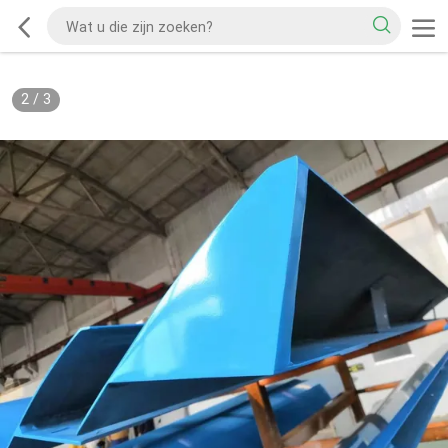
2
/
3