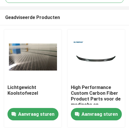
Geadviseerde Producten
Lichtgewicht
High Performance
Thuis
Koolstofvezel
Custom Carbon Fiber
Product Parts voor de
medische en
Producten
automotive industrie
Aanvraag sturen
Aanvraag sturen
Video's