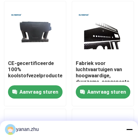
Over ons
Fabriekstocht
Kwaliteitscontrole
CE-gecertificeerde
Fabriek voor
100%
luchtvaartuigen van
koolstofvezelproducten
hoogwaardige,
Neem contact met ons op
duurzame, aangepaste
koolstofvezels
Aanvraag sturen
Aanvraag sturen
Nieuws
Gevallen
yanan.zhu
AAC-Autoclaaf