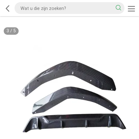
3
/
5