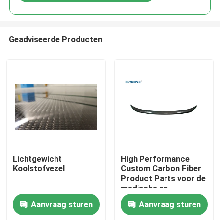
Geadviseerde Producten
Thuis
Lichtgewicht
High Performance
Koolstofvezel
Custom Carbon Fiber
Product Parts voor de
Producten
medische en
automotive industrie
Aanvraag sturen
Aanvraag sturen
Video's