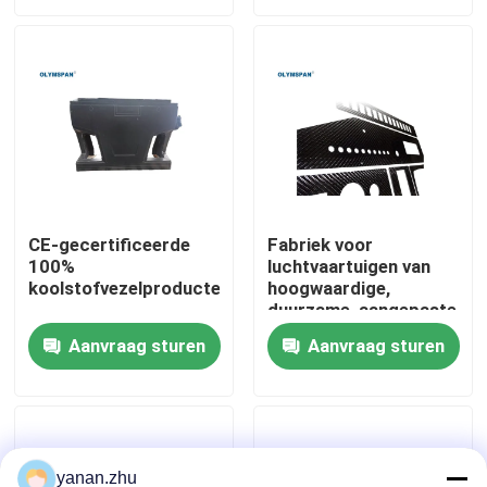
Over ons
Fabriekstocht
Kwaliteitscontrole
CE-gecertificeerde
Fabriek voor
100%
luchtvaartuigen van
Neem contact met ons op
koolstofvezelproducten
hoogwaardige,
duurzame, aangepaste
koolstofvezels
Nieuws
Aanvraag sturen
Aanvraag sturen
Gevallen
AAC-Autoclaaf
yanan.zhu