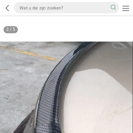
2
/
5