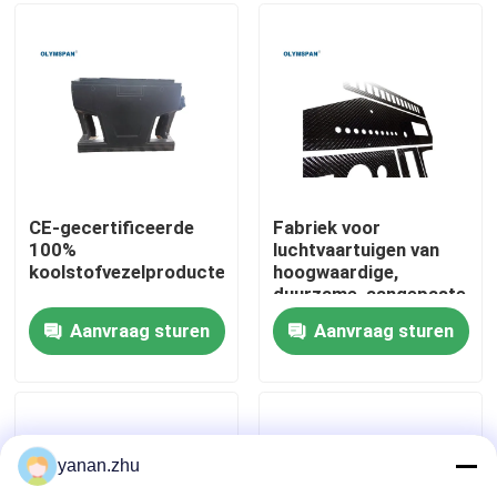
Over ons
Fabriekstocht
Kwaliteitscontrole
CE-gecertificeerde
Fabriek voor
100%
luchtvaartuigen van
koolstofvezelproducten
hoogwaardige,
Neem contact met ons op
duurzame, aangepaste
koolstofvezels
Aanvraag sturen
Aanvraag sturen
Nieuws
Gevallen
yanan.zhu
AAC-Autoclaaf