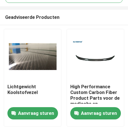
Geadviseerde Producten
Lichtgewicht
High Performance
Thuis
Koolstofvezel
Custom Carbon Fiber
Product Parts voor de
medische en
Producten
automotive industrie
Aanvraag sturen
Aanvraag sturen
Video's