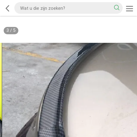
3
/
5