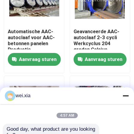
Over ons
Automatische AAC-
Geavanceerde AAC-
Fabriekstocht
autoclaaf voor AAC-
autoclaaf 2-3 cycli
betonnen panelen
Werkcyclus 204
Productie
graden Celsius
Kwaliteitscontrole
dienstverlener
Ontwerptemperatuur
Aanvraag sturen
Aanvraag sturen
Neem contact met ons op
Nieuws
wei.xia
Gevallen
4:57 AM
Good day, what product are you looking 
AAC-Autoclaaf