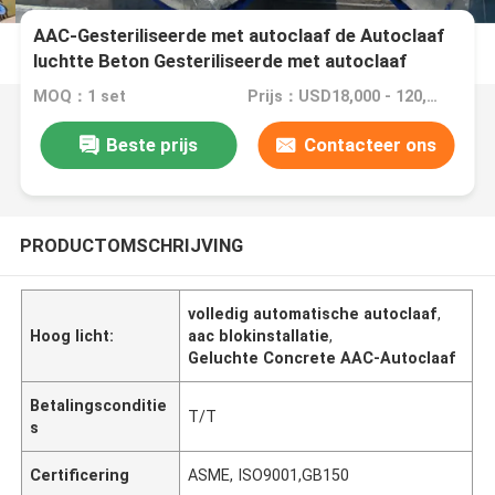
AAC-Gesteriliseerde met autoclaaf de Autoclaaf
luchtte Beton Gesteriliseerde met autoclaaf
Concrete de BaksteenBouwmaterialen van het
MOQ：1 set
Prijs：USD18,000 - 120,000 Set
Autoclaafblok
Beste prijs
Contacteer ons
PRODUCTOMSCHRIJVING
volledig automatische autoclaaf
,
Hoog licht:
aac blokinstallatie
,
Geluchte Concrete AAC-Autoclaaf
Betalingsconditie
T/T
s
Certificering
ASME, ISO9001,GB150