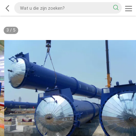
3
/
5