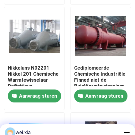
Over ons
Fabriekstocht
Kwaliteitscontrole
Nikkeluns N02201
Gediplomeerde
Nikkel 201 Chemische
Chemische Industriële
Neem contact met ons op
Warmtewisselaar
Finned niet de
Definitieve
BuisWarmtewisselaar
Concentrator
die van ISO roesten
Nieuws
Aanvraag sturen
Aanvraag sturen
Verwarmde
Evaporator
Gevallen
AAC-Autoclaaf
wei.xia