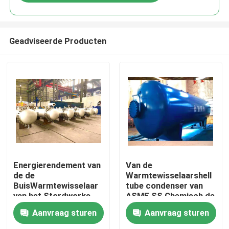
Geadviseerde Producten
Thuis
Energierendement van
Van de
de de
Warmtewisselaarshell
BuisWarmtewisselaar
tube condenser van
Producten
van het Stordworks
ASME SS Chemisch de
het Industriële
corrosiebewijs
Aanvraag sturen
Aanvraag sturen
Roestvrije staal
Video's