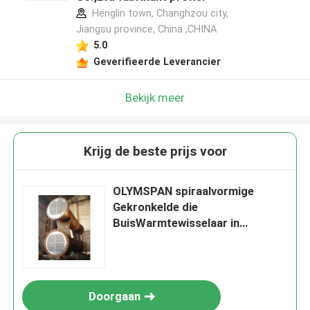
Henglin town, Changhzou city,
Jiangsu province, China ,CHINA
5.0
Geverifieerde Leverancier
Bekijk meer
Krijg de beste prijs voor
OLYMSPAN spiraalvormige
Gekronkelde die
BuisWarmtewisselaar in
Industrie van het
Steenkoolchemische product
wordt gebruikt
Doorgaan