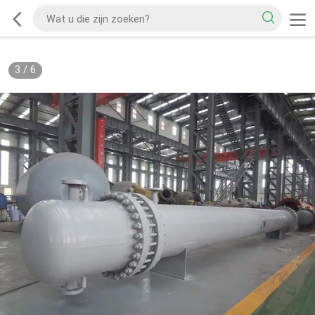
3
/
6