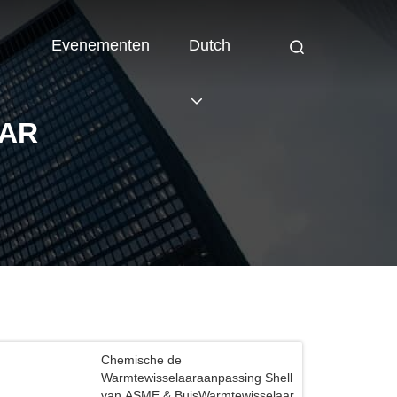
Evenementen
Dutch
AR
Chemische de
Warmtewisselaaraanpassing Shell
van ASME & BuisWarmtewisselaar