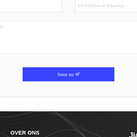
Stuur nu
OVER ONS
J