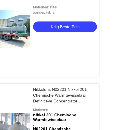
Luchttegenstroming
Materiaal: staal
aangepast: ja
Krijg Beste Prijs
Nikkeluns N02201 Nikkel 201
Chemische Warmtewisselaar
Definitieve Concentrator
Verwarmde Evaporator
Markeren:
nikkel 201 Chemische
Warmtewisselaar
,
N02201 Chemische