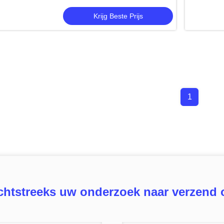
verzending
Krijg Beste Prijs
1
chtstreeks uw onderzoek naar verzend 