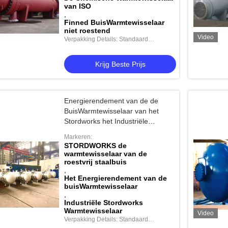
van ISO
,
Finned BuisWarmtewisselaar
niet roestend
Video
Verpakking Details: Standaard
verzending
Krijg Beste Prijs
Energierendement van de de
BuisWarmtewisselaar van het
Stordworks het Industriële
Roestvrije staal
Markeren:
STORDWORKS de
warmtewisselaar van de
roestvrij staalbuis
,
Het Energierendement van de
buisWarmtewisselaar
,
Industriële Stordworks
Warmtewisselaar
Video
Verpakking Details: Standaard