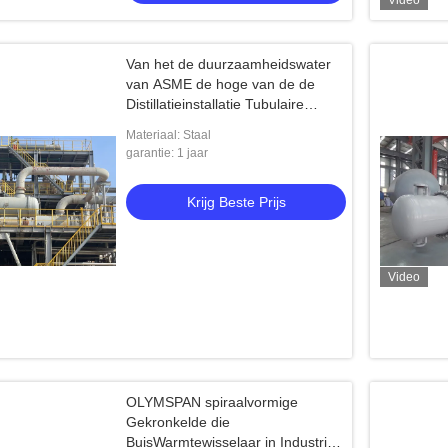
Video
Van het de duurzaamheidswater
van ASME de hoge van de de
Distillatieinstallatie Tubulaire
Warmtewisselaar
Materiaal: Staal
garantie: 1 jaar
Krijg Beste Prijs
Video
OLYMSPAN spiraalvormige
Gekronkelde die
BuisWarmtewisselaar in Industrie