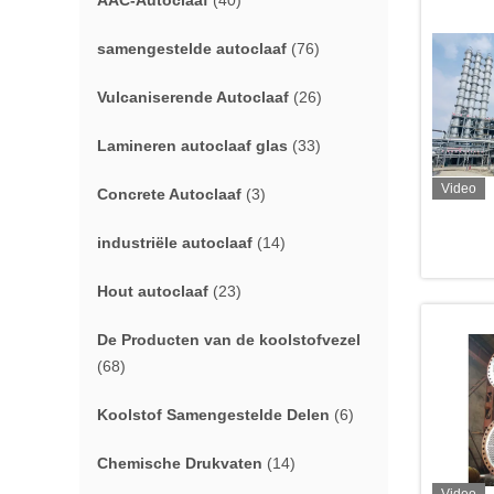
AAC-Autoclaaf
(40)
samengestelde autoclaaf
(76)
Vulcaniserende Autoclaaf
(26)
Lamineren autoclaaf glas
(33)
Video
Concrete Autoclaaf
(3)
industriële autoclaaf
(14)
Hout autoclaaf
(23)
De Producten van de koolstofvezel
(68)
Koolstof Samengestelde Delen
(6)
Chemische Drukvaten
(14)