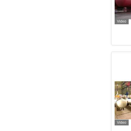
Video
Video