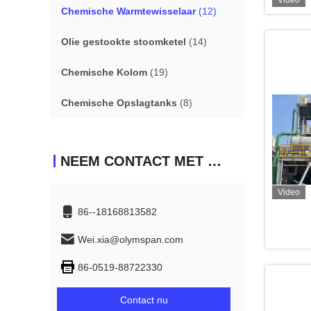
Video
Chemische Warmtewisselaar
(12)
Olie gestookte stoomketel
(14)
Chemische Kolom
(19)
Chemische Opslagtanks
(8)
NEEM CONTACT MET ONS OP
Video
86--18168813582
Wei.xia@olymspan.com
86-0519-88722330
Contact nu