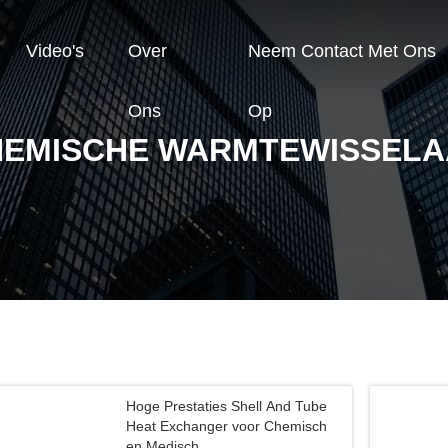
Video's
Over
Neem Contact Met Ons
Ons
Op
HEMISCHE WARMTEWISSELA
Hoge Prestaties Shell And Tube
Heat Exchanger voor Chemisch
en Medisch