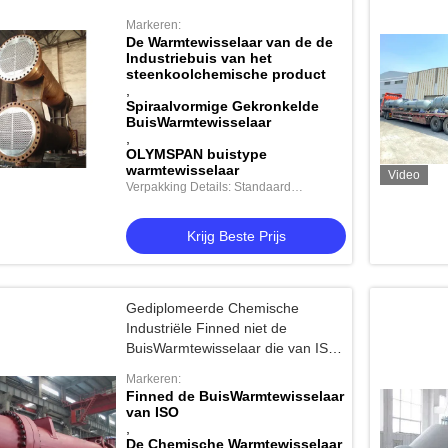
van het Steenkoolchemische
Markeren:
product wordt gebruikt
De Warmtewisselaar van de de
Industriebuis van het
steenkoolchemische product
,
Spiraalvormige Gekronkelde
BuisWarmtewisselaar
,
OLYMSPAN buistype
warmtewisselaar
Video
Verpakking Details: Standaard
verzending
Krijg Beste Prijs
Gediplomeerde Chemische
Industriële Finned niet de
BuisWarmtewisselaar die van ISO
roesten
Markeren:
Finned de BuisWarmtewisselaar
van ISO
,
De Chemische Warmtewisselaar