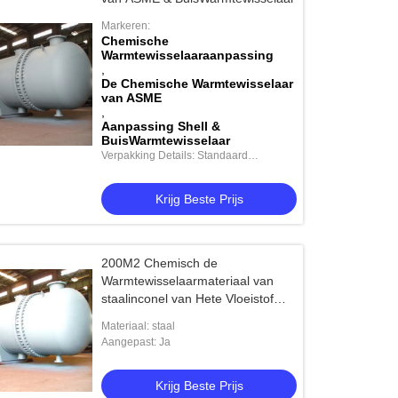
Markeren:
Chemische
Warmtewisselaaraanpassing
,
De Chemische Warmtewisselaar
van ASME
,
Aanpassing Shell &
BuisWarmtewisselaar
Verpakking Details: Standaard
verzending
Krijg Beste Prijs
200M2 Chemisch de
Warmtewisselaarmateriaal van
staalinconel van Hete Vloeistof
aan Koude Vloeistof
Materiaal: staal
Aangepast: Ja
Krijg Beste Prijs