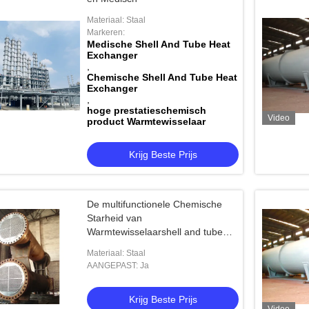
Materiaal: Staal
Markeren:
Medische Shell And Tube Heat
Exchanger
,
Chemische Shell And Tube Heat
Exchanger
,
hoge prestatieschemisch
Video
product Warmtewisselaar
Krijg Beste Prijs
De multifunctionele Chemische
Starheid van
Warmtewisselaarshell and tube
evaporator high
Materiaal: Staal
AANGEPAST: Ja
Krijg Beste Prijs