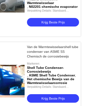
Warmtewisselaar
,
N02201 chemische evaporator
Verpakking Details: Standaard
verzending
Krijg Beste Prijs
Van de Warmtewisselaarshell tube
condenser van ASME SS
Chemisch de corrosiebewijs
Markeren:
Shell Tube Condenser-
Corrosiebewijs
,
ASME Shell Tube Condenser
,
Het chemische Bewijs van de
Warmtewisselaarcorrosie
Verpakking Details: Standaard
verzending
Krijg Beste Prijs