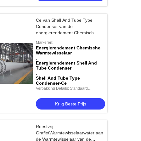
Ce van Shell And Tube Type
Condenser van de
energierendement Chemisch
Warmtewisselaar
Markeren:
Energierendement Chemische
Warmtewisselaar
,
Energierendement Shell And
Tube Condenser
,
Shell And Tube Type
Condenser-Ce
Verpakking Details: Standaard
verzending
Krijg Beste Prijs
Roestvrij
GrafietWarmtewisselaarwater aan
de Warmtewisselaar van de